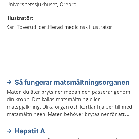
Universitetssjukhuset, Örebro
Illustratör
:
Kari
Toverud,
certifierad medicinsk illustratör
Så fungerar matsmältningsorganen
Aktuella artiklar
Maten du äter bryts ner medan den passerar genom
din kropp. Det kallas matsmältning eller
matspjälkning. Olika organ och körtlar hjälper till med
matsmältningen. Maten behöver brytas ner för att
kroppen ska kunna ta upp näringen som maten
innehåller.
Hepatit A