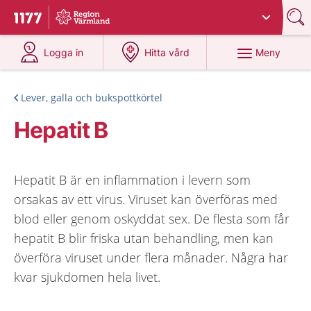
Du har valt region
Värmland
.
Till startsidan för 1177
på 1177.se
på 1177.se
Meny
Logga in
Hitta vård
Lever, galla och bukspottkörtel
Hepatit B
Hepatit B är en inflammation i levern som
orsakas av ett virus. Viruset kan överföras med
blod eller genom oskyddat sex. De flesta som får
hepatit B blir friska utan behandling, men kan
överföra viruset under flera månader. Några har
kvar sjukdomen hela livet.