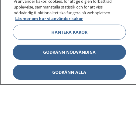
Vi använder kakor, cookies, för att ge dig en förbättrad
upplevelse, sammanställa statistik och för att viss
nödvändig funktionalitet ska fungera på webbplatsen.
Läs mer om hur vi använder kakor
Visa inn
1177 på flera språk
HANTERA KAKOR
Visa inn
Om 1177
Visa inn
GODKÄNN NÖDVÄNDIGA
Kontakt
GODKÄNN ALLA
Behandling av personuppgifter
Hantering av kakor
Inställningar för kakor
1177 – en tjänst från
Inera.