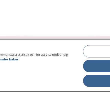
ammanställa statistik och för att viss nödvändig
änder kakor
sjukdomar och
Other languages
sa din journal
Lättläst svenska
 för