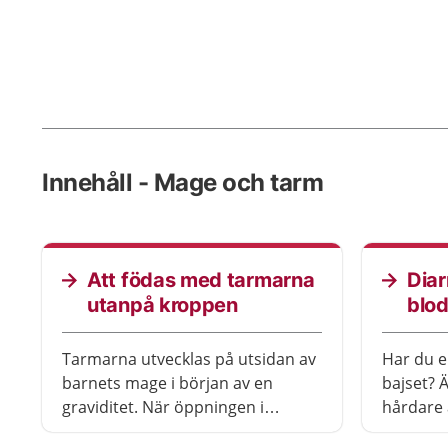
Innehåll - Mage och tarm
Att födas med tarmarna
Diar
utanpå kroppen
blod
Tarmarna utvecklas på utsidan av
Har du el
barnets mage i början av en
bajset? Ä
graviditet. När öppningen i
hårdare 
barnets mage börjar växa ihop
läsa vad