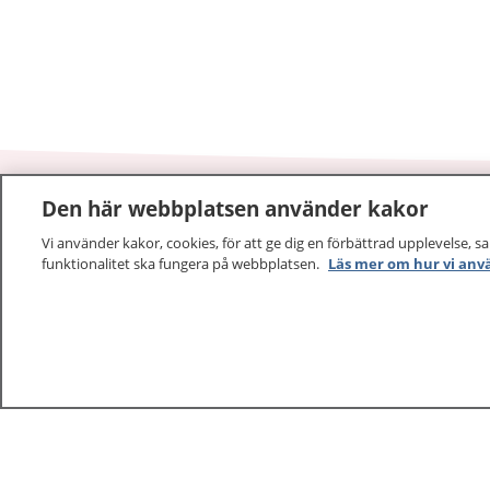
Den här webbplatsen använder kakor
1177
–
tryggt om din hälsa och vård
Vi använder kakor, cookies, för att ge dig en förbättrad upplevelse, s
funktionalitet ska fungera på webbplatsen.
Läs mer om hur vi anv
På 1177.se får du råd om hälsa och information om 
vilka mottagningar du kan kontakta. Logga in för att lä
och göra dina vårdärenden. Ring telefonnummer 1177
sjukvårdsrådgivning dygnet runt.
1177 ger dig råd när du vill må bättre.