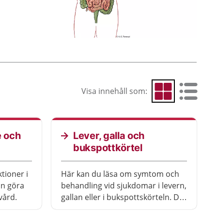
Visa innehåll som:
Visa som rutnät
Visa som 
e och
Lever, galla och
bukspottkörtel
ktioner i
Här kan du läsa om symtom och
an göra
behandling vid sjukdomar i levern,
vård.
gallan eller i bukspottskörteln. Det
finns också information om när