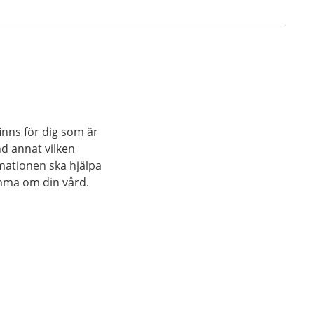
inns för dig som är
nd annat vilken
rmationen ska hjälpa
mma om din vård.