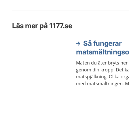
nyfödda barn.
Läs mer på 1177.se
Så fungerar
matsmältnings
Maten du äter bryts ne
genom din kropp. Det ka
matspjälkning. Olika orga
med matsmältningen. Ma
för att kroppen ska kun
maten innehåller.