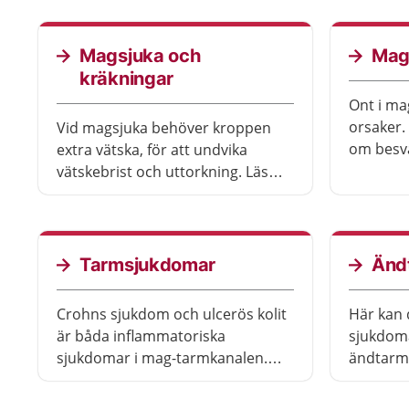
dras tarmarna in i kroppen. Om
du ska s
magen inte växer ihop får barnet
en öppning på magen, och
Magsjuka och
Mag
tarmarna blir kvar utanpå
kräkningar
kroppen. Det är mycket ovanligt
Ont i m
att barnet föds med tarmarna
orsaker.
Vid magsjuka behöver kroppen
utanpå kroppen.
om besvä
extra vätska, för att undvika
matstru
vätskebrist och uttorkning. Läs
om vad du kan göra själv och när
och var du ska söka vård.
Tarmsjukdomar
Änd
Crohns sjukdom och ulcerös kolit
Här kan 
är båda inflammatoriska
sjukdom
sjukdomar i mag-tarmkanalen.
ändtarm
Hirschsprungs sjukdom är en
också rå
sjukdom som oftast upptäcks hos
själv för