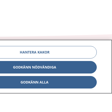
HANTERA KAKOR
Om 1177
Kontakt
GODKÄNN NÖDVÄNDIGA
E-tjänster
Press
GODKÄNN ALLA
Aktuellt
Digital tillgänglighet