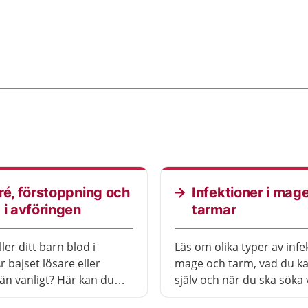
ré, förstoppning och
Infektioner i mag
 i avföringen
tarmar
ler ditt barn blod i
Läs om olika typer av infe
r bajset lösare eller
mage och tarm, vad du k
än vanligt? Här kan du
själv och när du ska söka 
 det kan bero på och när