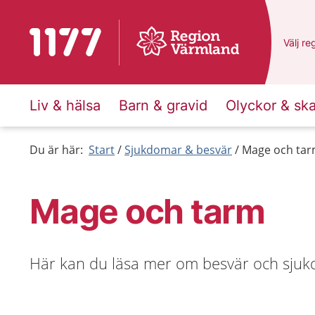
Till startsidan för 1177
Du har
Välj
en
re
Liv & hälsa
Barn & gravid
Olyckor & sk
Du är här:
Start
Sjukdomar & besvär
Mage och ta
Mage och tarm
Här kan du läsa mer om besvär och sjuk