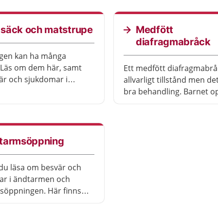
öka vård.
säck och matstrupe
Medfött
diafragmabråck
agen kan ha många
 Läs om dem här, samt
Ett medfött diafragmabråc
r och sjukdomar i
allvarligt tillstånd men de
pen och i magsäcken.
bra behandling. Barnet o
några dagar efter födseln
tarmsöppning
du läsa om besvär och
ar i ändtarmen och
söppningen. Här finns
d om vad du kan göra
 att lindra besvären.