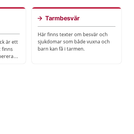
och var du ska söka vård.
Tarmbesvär
Här finns texter om besvär och
sjukdomar som både vuxna och
k är ett
barn kan få i tarmen.
t finns
pereras
.