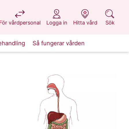
på 1177.se
på 1177.se
på 1177.se
på 1177.se
För vårdpersonal
Logga in
Hitta vård
Sök
ehandling
Så fungerar vården