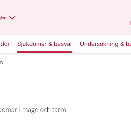
 valt region
 annan
gion
Värmland
.
ador
Sjukdomar & besvär
Undersökning & b
rm
domar i mage och tarm.