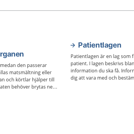
Patientlagen
organen
Patientlagen är en lag som f
patient. I lagen beskrivs bla
r medan den passerar
information du ska få. Info
llas matsmältning eller
dig att vara med och bestä
n och körtlar hjälper till
ten behöver brytas ner
na ta upp näringen som