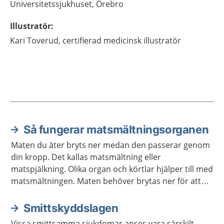
Universitetssjukhuset, Örebro
Illustratör
:
Kari
Toverud,
certifierad medicinsk illustratör
Så fungerar matsmältningsorganen
Aktuella artiklar
Maten du äter bryts ner medan den passerar genom
din kropp. Det kallas matsmältning eller
matspjälkning. Olika organ och körtlar hjälper till med
matsmältningen. Maten behöver brytas ner för att
kroppen ska kunna ta upp näringen som maten
innehåller.
Smittskyddslagen
Vissa smittsamma sjukdomar anses vara särskilt