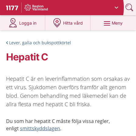
Du har valt region
Värmland
.
Till startsidan för 1177
på 1177.se
på 1177.se
Meny
Logga in
Hitta vård
Lever, galla och bukspottkörtel
Hepatit C
Hepatit C är en leverinflammation som orsakas av
ett virus. Sjukdomen överförs framför allt genom
blod. Genom behandling med läkemedel kan de
allra flesta med hepatit C bli friska.
Du som har hepatit C måste följa vissa regler,
enligt
smittskyddslagen
.