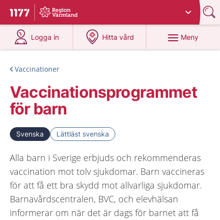
Du har valt region
Värmland
.
Till startsidan för 1177
på 1177.se
på 1177.se
Meny
Logga in
Hitta vård
Vaccinationer
Vaccinationsprogrammet
för barn
Svenska
Lättläst svenska
Alla barn i Sverige erbjuds och rekommenderas
vaccination mot tolv sjukdomar. Barn vaccineras
för att få ett bra skydd mot allvarliga sjukdomar.
Barnavårdscentralen, BVC, och elevhälsan
informerar om när det är dags för barnet att få