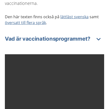
vaccinationerna.
Den här texten finns också på
lättläst svenska
samt
översatt till flera språk
.
Vad är vaccinationsprogrammet?