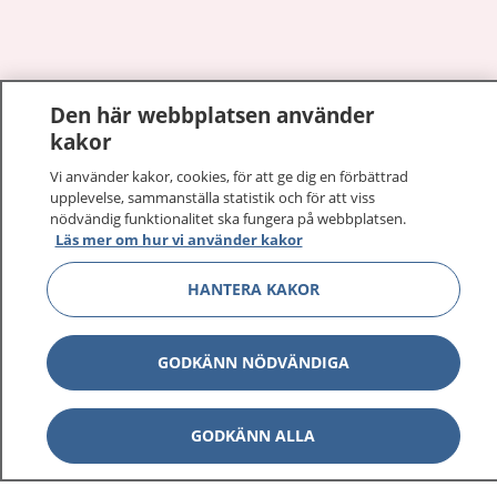
Visa inn
Den här webbplatsen använder
1177 på flera språk
kakor
Visa inn
Om 1177
Vi använder kakor, cookies, för att ge dig en förbättrad
upplevelse, sammanställa statistik och för att viss
nödvändig funktionalitet ska fungera på webbplatsen.
Visa inn
Kontakt
Läs mer om hur vi använder kakor
HANTERA KAKOR
Behandling av personuppgifter
GODKÄNN NÖDVÄNDIGA
Hantering av kakor
GODKÄNN ALLA
Inställningar för kakor