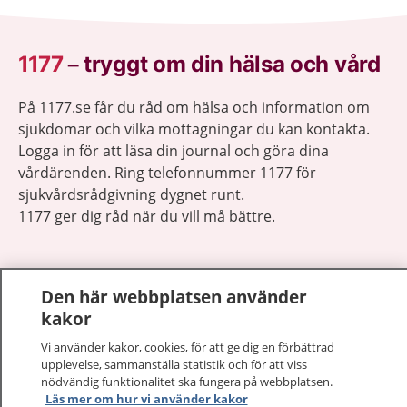
1177
–
tryggt om din hälsa och vård
På 1177.se får du råd om hälsa och information om
sjukdomar och vilka mottagningar du kan kontakta.
Logga in för att läsa din journal och göra dina
vårdärenden. Ring telefonnummer 1177 för
sjukvårdsrådgivning dygnet runt.
1177 ger dig råd när du vill må bättre.
Den här webbplatsen använder
kakor
Visa inn
1177 på flera språk
Vi använder kakor, cookies, för att ge dig en förbättrad
upplevelse, sammanställa statistik och för att viss
Visa inn
nödvändig funktionalitet ska fungera på webbplatsen.
Om 1177
Läs mer om hur vi använder kakor