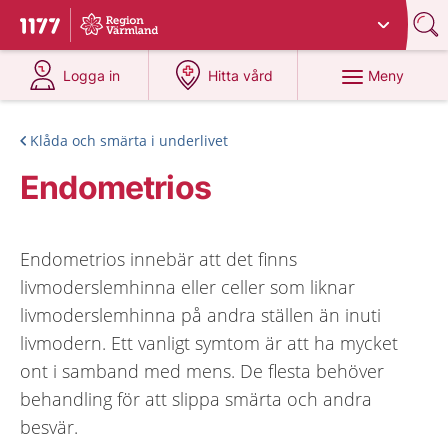
Du har valt region
Värmland
.
Till startsidan för 1177
på 1177.se
på 1177.se
Meny
Logga in
Hitta vård
Klåda och smärta i underlivet
Endometrios
Endometrios innebär att det finns
livmoderslemhinna eller celler som liknar
livmoderslemhinna på andra ställen än inuti
livmodern. Ett vanligt symtom är att ha mycket
ont i samband med mens. De flesta behöver
behandling för att slippa smärta och andra
besvär.