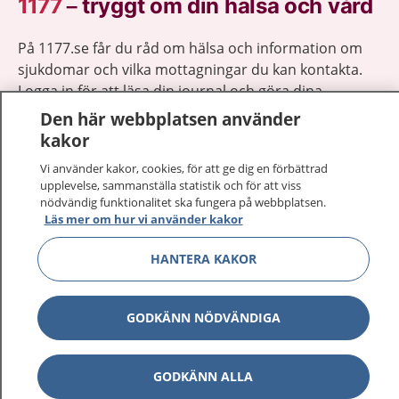
1177
–
tryggt om din hälsa och vård
På 1177.se får du råd om hälsa och information om
sjukdomar och vilka mottagningar du kan kontakta.
Logga in för att läsa din journal och göra dina
vårdärenden. Ring telefonnummer 1177 för
Den här webbplatsen använder
sjukvårdsrådgivning dygnet runt.
kakor
1177 ger dig råd när du vill må bättre.
Vi använder kakor, cookies, för att ge dig en förbättrad
upplevelse, sammanställa statistik och för att viss
nödvändig funktionalitet ska fungera på webbplatsen.
Läs mer om hur vi använder kakor
HANTERA KAKOR
Visa inn
1177 på flera språk
Visa inn
GODKÄNN NÖDVÄNDIGA
Om 1177
Visa inn
Kontakt
GODKÄNN ALLA