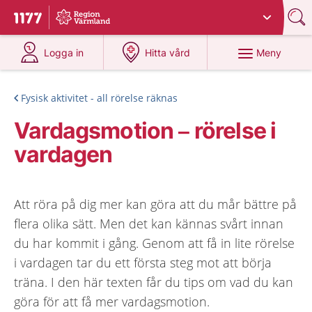
Du har valt region
Värmland
.
Till startsidan för 1177
på 1177.se
på 1177.se
Meny
Logga in
Hitta vård
Fysisk aktivitet - all rörelse räknas
Vardagsmotion – rörelse i
vardagen
Att röra på dig mer kan göra att du mår bättre på
flera olika sätt. Men det kan kännas svårt innan
du har kommit i gång. Genom att få in lite rörelse
i vardagen tar du ett första steg mot att börja
träna. I den här texten får du tips om vad du kan
göra för att få mer vardagsmotion.