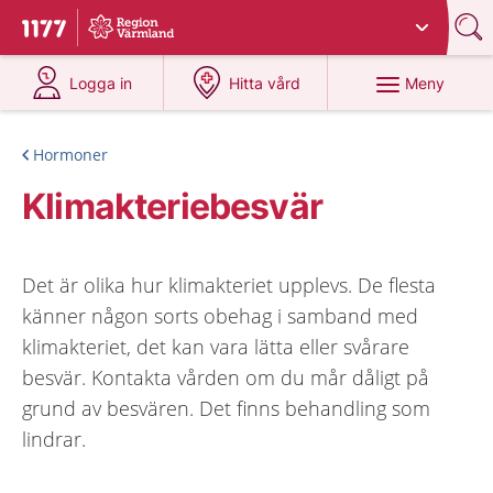
Du har valt region
Värmland
.
Till startsidan för 1177
på 1177.se
på 1177.se
Meny
Logga in
Hitta vård
Hormoner
Klimakteriebesvär
Det är olika hur klimakteriet upplevs. De flesta
känner någon sorts obehag i samband med
klimakteriet, det kan vara lätta eller svårare
besvär. Kontakta vården om du mår dåligt på
grund av besvären. Det finns behandling som
lindrar.