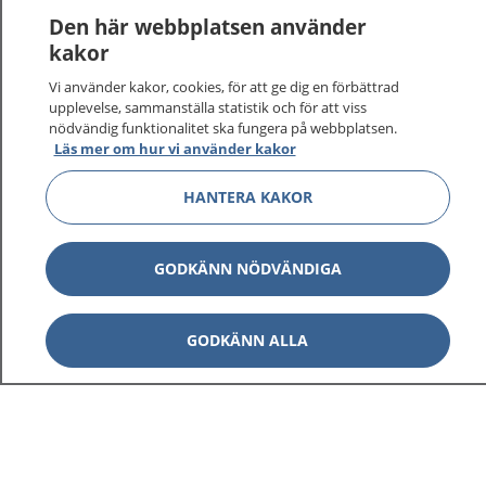
Logga in för att läsa din journal och göra dina
Den här webbplatsen använder
vårdärenden. Ring telefonnummer 1177 för
kakor
sjukvårdsrådgivning dygnet runt.
Vi använder kakor, cookies, för att ge dig en förbättrad
1177 ger dig råd när du vill må bättre.
upplevelse, sammanställa statistik och för att viss
nödvändig funktionalitet ska fungera på webbplatsen.
Läs mer om hur vi använder kakor
HANTERA KAKOR
Visa inn
1177 på flera språk
GODKÄNN NÖDVÄNDIGA
Visa inn
Om 1177
GODKÄNN ALLA
Visa inn
Kontakt
Behandling av personuppgifter