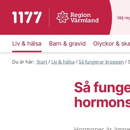
Till startsidan för 1177
Du har
Välj
en
re
Liv & hälsa
Barn & gravid
Olyckor & sk
Du är här:
Start
Liv & hälsa
Så fungerar kroppen
Så funge
hormon
Hormoner är ämnen