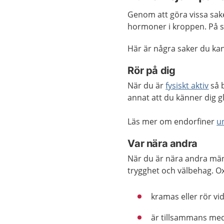
Genom att göra vissa sake
hormoner i kroppen. På så
Här är några saker du kan
Rör på dig
När du är
fysiskt aktiv
så b
annat att du känner dig g
Läs mer om endorfiner
u
Var nära andra
När du är nära andra män
trygghet och välbehag. Ox
kramas eller rör vi
är tillsammans me