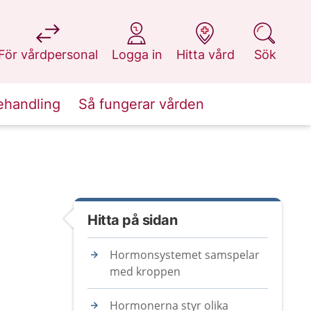
på 1177.se
på 1177.se
på 1177.se
på 1177.se
För vårdpersonal
Logga in
Hitta vård
Sök
ehandling
Så fungerar vården
Hitta på sidan
Hormonsystemet samspelar
med kroppen
Hormonerna styr olika