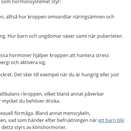
er som hormonsystemet styr:
, alltså hur kroppen omvandlar näringsämnen och
kling. Hur barn och ungdomar växer samt när puberteten
Vissa hormoner hjälper kroppen att hantera stress
rgi och aktivera sig.
kret. Det sker till exempel när du är hungrig eller just
ltbalans i kroppen, vilket bland annat påverkar
r mycket du behöver dricka.
sexuell förmåga. Bland annat menscykeln,
en, vad som händer efter befruktningen när
ett barn blir
lt detta styrs av könshormoner.