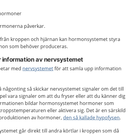
 hormoner
ormonerna påverkar.
n från kroppen och hjärnan kan hormonsystemet styra
rmon som behöver produceras.
 information av nervsystemet
betar med
nervsystemet
för att samla upp information
 någonting så skickar nervsystemet signaler om det till
pel vara signaler om att du fryser eller att du känner dig
nformationen bildar hormonsystemet hormoner som
kroppstemperaturen eller aktivera sig. Det är en särskild
r produktionen av hormoner,
den så kallade hypofysen
.
ystemet går direkt till andra körtlar i kroppen som då