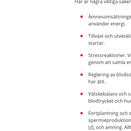
Här är några viktiga sak
Ämnesomsättningen
använder energi.
Tillväxt och utvec
startar.
Stressreaktioner. 
genom att samla ene
Reglering av blodsoc
har ätit.
Vätskebalans och sa
blodtrycket och hu
Fortplantning och 
spermieproduktion
till
, och amning. Al