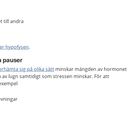
 till andra
er hypofysen
.
ta pauser
erhämta sig på olika sätt
minskar mängden av hormonet
la av lugn samtidigt som stressen minskar. För att
 exempel
övningar