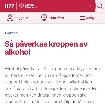
Du har valt region
Värmland
.
Till startsidan för 1177
på 1177.se
på 1177.se
Meny
Logga in
Hitta vård
Alkohol
Så påverkas kroppen av
alkohol
Alkohol påverkar alltid kroppen negativt, även om
du bara dricker lite. Du kan få sjukdomar och
skador i hela kroppen av alkohol. Alkohol kan
också göra så att andra sjukdomar blir värre. Hur
mycket man kan dricka innan kroppen ska
skadas är olika. Det finns bra hjälp att få om du