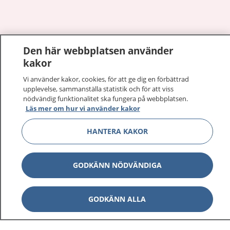
Visa inn
Den här webbplatsen använder
1177 på flera språk
kakor
Visa inn
Om 1177
Vi använder kakor, cookies, för att ge dig en förbättrad
upplevelse, sammanställa statistik och för att viss
nödvändig funktionalitet ska fungera på webbplatsen.
Visa inn
Kontakt
Läs mer om hur vi använder kakor
HANTERA KAKOR
Behandling av personuppgifter
GODKÄNN NÖDVÄNDIGA
Hantering av kakor
GODKÄNN ALLA
Inställningar för kakor