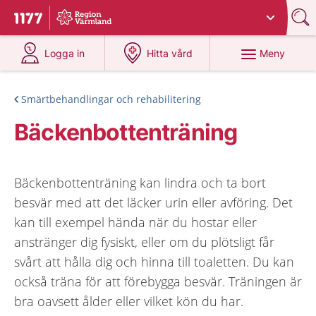
Du har valt region
Värmland
.
Till startsidan för 1177
på 1177.se
på 1177.se
Meny
Logga in
Hitta vård
Smärtbehandlingar och rehabilitering
Bäckenbottenträning
Bäckenbottenträning kan lindra och ta bort
besvär med att det läcker urin eller avföring. Det
kan till exempel hända när du hostar eller
anstränger dig fysiskt, eller om du plötsligt får
svårt att hålla dig och hinna till toaletten. Du kan
också träna för att förebygga besvär. Träningen är
bra oavsett ålder eller vilket kön du har.