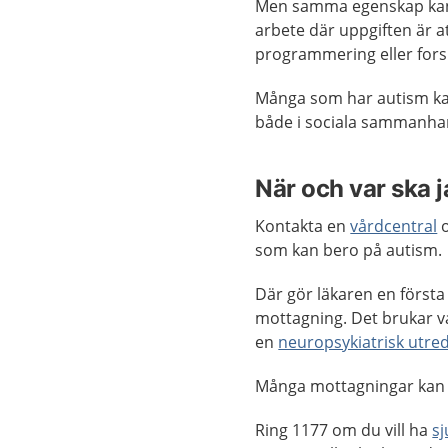
Men samma egenskap kan sa
arbete där uppgiften är
programmering eller fors
Många som har autism kan 
både i sociala sammanhang
När och var ska 
Kontakta en
vårdcentral
o
som kan bero på autism.
Där gör läkaren en första
mottagning. Det brukar var
en
neuropsykiatrisk utre
Många mottagningar kan
Ring 1177 om du vill ha
s