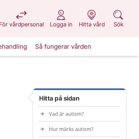
på 1177.se
på 1177.se
på 1177.se
på 1177.se
För vårdpersonal
Logga in
Hitta vård
Sök
ehandling
Så fungerar vården
Hitta på sidan
Vad är autism?
Hur märks autism?