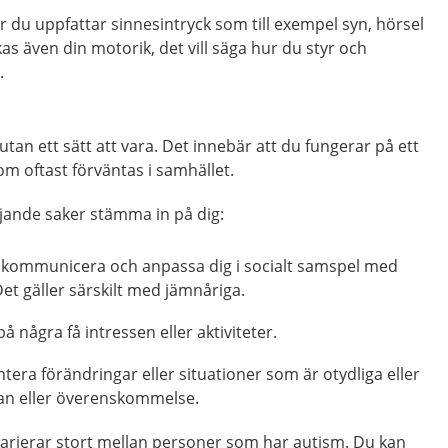
 du uppfattar sinnesintryck som till exempel syn, hörsel
kas även din motorik, det vill säga hur du styr och
.
tan ett sätt att vara. Det innebär att du fungerar på ett
m oftast förväntas i samhället.
ljande saker stämma in på dig:
t kommunicera och anpassa dig i socialt samspel med
t gäller särskilt med jämnåriga.
å några få intressen eller aktiviteter.
ntera förändringar eller situationer som är otydliga eller
lan eller överenskommelse.
arierar stort mellan personer som har autism. Du kan