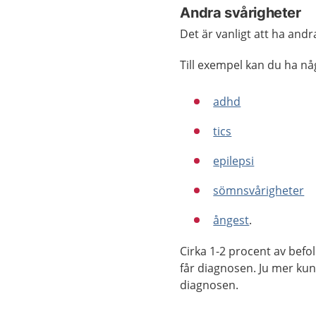
Andra svårigheter
Det är vanligt att ha and
Till exempel kan du ha nå
adhd
tics
epilepsi
sömnsvårigheter
ångest
.
Cirka 1-2 procent av befol
får diagnosen. Ju mer kuns
diagnosen.