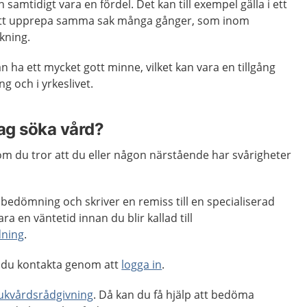
mtidigt vara en fördel. Det kan till exempel gälla i ett
 att upprepa samma sak många gånger, som inom
kning.
ha ett mycket gott minne, vilket kan vara en tillgång
 och i yrkeslivet.
jag söka vård?
m du tror att du eller någon närstående har svårigheter
 bedömning och skriver en remiss till en specialiserad
a en väntetid innan du blir kallad till
dning
.
 du kontakta genom att
logga in
.
jukvårdsrådgivning
. Då kan du få hjälp att bedöma