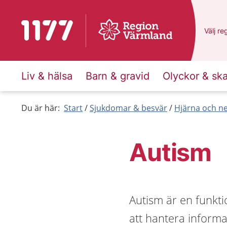
Till startsidan för 1177
Du har
Välj
en
re
Liv & hälsa
Barn & gravid
Olyckor & sk
Du är här:
Start
Sjukdomar & besvär
Hjärna och n
Autism
Autism är en funkt
att hantera inform