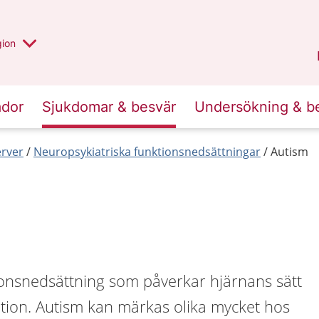
 valt region
 annan
gion
Värmland
.
ador
Sjukdomar & besvär
Undersökning & b
erver
Neuropsykiatriska funktionsnedsättningar
Autism
ionsnedsättning som påverkar hjärnans sätt
ation. Autism kan märkas olika mycket hos