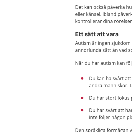
Det kan också påverka hur
eller känsel. Ibland påver
kontrollerar dina rörelser
Ett sätt att vara
Autism är ingen sjukdom u
annorlunda sätt än vad so
När du har autism kan fö
Du kan ha svårt at
andra människor. De
Du har stort fokus p
Du har svårt att ha
inte följer någon p
Den språkliga förmågan v