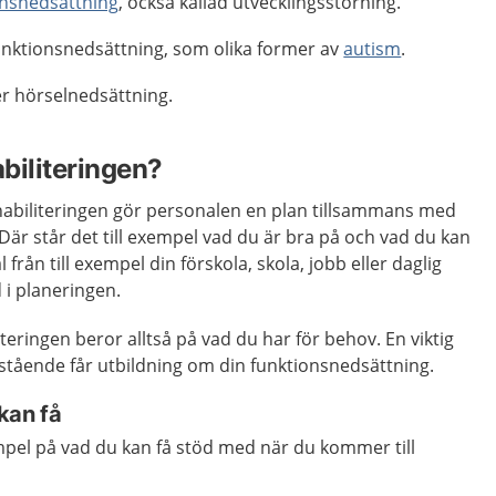
ionsnedsättning
, också kallad utvecklingsstörning.
unktionsnedsättning, som olika former av
autism
.
er hörselnedsättning.
biliteringen?
 habiliteringen gör personalen en plan tillsammans med
Där står det till exempel vad du är bra på och vad du kan
från till exempel din förskola, skola, jobb eller daglig
i planeringen.
eringen beror alltså på vad du har för behov. En viktig
rstående får utbildning om din funktionsnedsättning.
kan få
mpel på vad du kan få stöd med när du kommer till