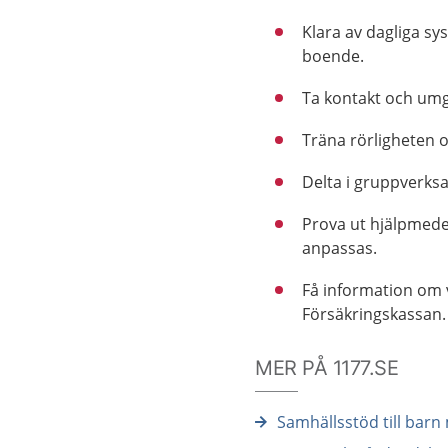
Klara av dagliga sys
boende.
Ta kontakt och um
Träna rörligheten oc
Delta i gruppverks
Prova ut hjälpmede
anpassas.
Få information om vi
Försäkringskassan.
MER PÅ 1177.SE
Samhällsstöd till bar