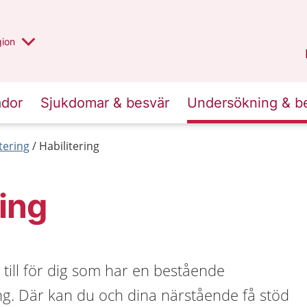
 valt region
 annan
gion
Värmland
.
ador
Sjukdomar & besvär
Undersökning & b
tering
Habilitering
ring
s till för dig som har en bestående
ng. Där kan du och dina närstående få stöd