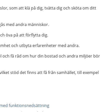
slor, som att klä på dig, tvätta dig och sköta om ditt
gås med andra människor.
h öva på att förflytta dig.
amhet och utbyta erfarenheter med andra.
l och få råd om hur din bostad och andra miljöer bör
lket stöd det finns att få från samhället, till exempel
n med funktionsnedsättning