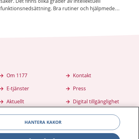
saker. Det finns olika grader av intellektuell
funktionsnedsättning. Bra rutiner och hjälpmedel
kan göra vardagen lättare.
Om 1177
Kontakt
E-tjänster
Press
Aktuellt
Digital tillgänglighet
HANTERA KAKOR