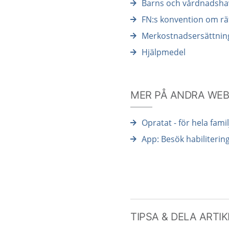
Barns och vårdnadshav
FN:s konvention om rä
Merkostnadsersättnin
Hjälpmedel
MER PÅ ANDRA WE
Opratat - för hela fam
App: Besök habiliteri
TIPSA & DELA ARTI