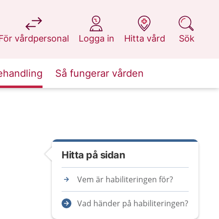
på 1177.se
på 1177.se
på 1177.se
på 1177.se
För vårdpersonal
Logga in
Hitta vård
Sök
ehandling
Så fungerar vården
Hitta på sidan
Vem är habiliteringen för?
Vad händer på habiliteringen?