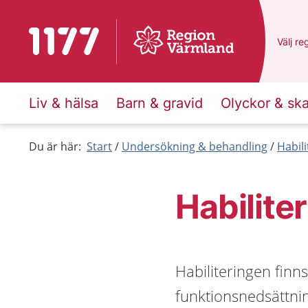
Till startsidan för 1177
Du har
Välj
en
re
Liv & hälsa
Barn & gravid
Olyckor & sk
Du är här:
Start
Undersökning & behandling
Habili
Habilite
Habiliteringen finn
funktionsnedsättni