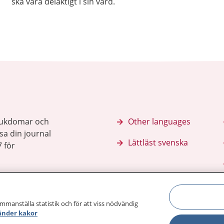
ska vara delaktigt i sin vård.
sjukdomar och
Other languages
sa din journal
Lättläst svenska
 för
ammanställa statistik och för att viss nödvändig
änder kakor