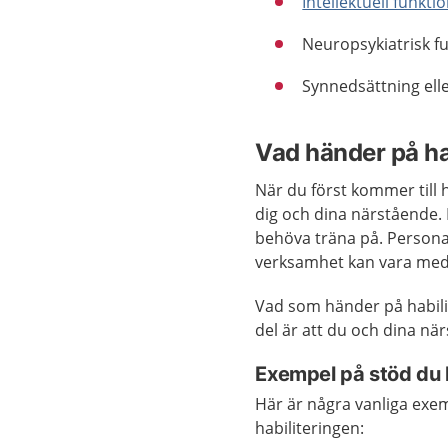
Intellektuell funkt
Neuropsykiatrisk f
Synnedsättning ell
Vad händer på ha
När du först kommer till
dig och dina närstående. 
behöva träna på. Personal 
verksamhet kan vara med 
Vad som händer på habilit
del är att du och dina nä
Exempel på stöd du 
Här är några vanliga exe
habiliteringen: