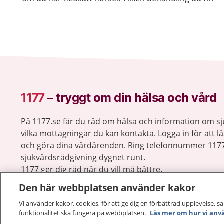
beror på orsaken till din hörselnedsättning.
1177
–
tryggt om din hälsa och vård
På 1177.se får du råd om hälsa och information om 
vilka mottagningar du kan kontakta. Logga in för att lä
och göra dina vårdärenden. Ring telefonnummer 1177
sjukvårdsrådgivning dygnet runt.
1177 ger dig råd när du vill må bättre.
Den här webbplatsen använder kakor
Vi använder kakor, cookies, för att ge dig en förbättrad upplevelse, s
funktionalitet ska fungera på webbplatsen.
Läs mer om hur vi anv