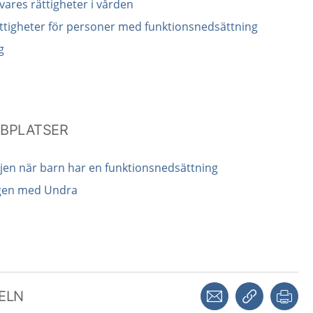
ares rättigheter i vården
ttigheter för personer med funktionsnedsättning
g
BBPLATSER
iljen när barn har en funktionsnedsättning
ngen​ med Undra
Dela via mejl
Kopiera län
Skr
KELN