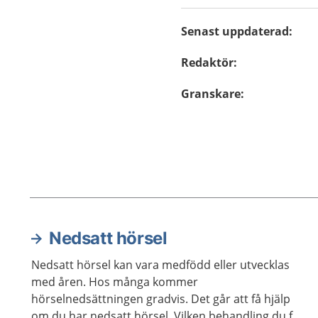
Senast uppdaterad
:
Redaktör
:
Granskare
:
Nedsatt hörsel
Aktuella artiklar
Nedsatt hörsel kan vara medfödd eller utvecklas
med åren. Hos många kommer
hörselnedsättningen gradvis. Det går att få hjälp
om du har nedsatt hörsel. Vilken behandling du får