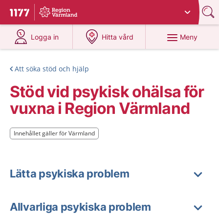
Du har valt region
Värmland
.
Till startsidan för 1177
på 1177.se
på 1177.se
Meny
Logga in
Hitta vård
Att söka stöd och hjälp
Stöd vid psykisk ohälsa för
vuxna i Region Värmland
Innehållet gäller för Värmland
Innehållet gäller för Värmland
Lätta psykiska problem
Allvarliga psykiska problem