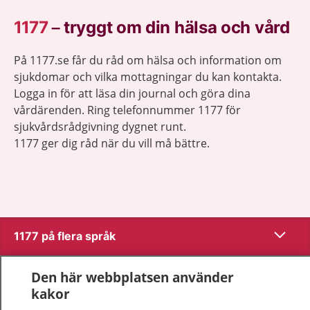
1177
–
tryggt om din hälsa och vård
På 1177.se får du råd om hälsa och information om
sjukdomar och vilka mottagningar du kan kontakta.
Logga in för att läsa din journal och göra dina
vårdärenden. Ring telefonnummer 1177 för
sjukvårdsrådgivning dygnet runt.
1177 ger dig råd när du vill må bättre.
Visa inn
1177 på flera språk
Visa inn
Om 1177
Den här webbplatsen använder
kakor
Visa inn