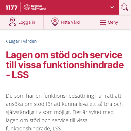
Du har valt region
Värmland
.
Till startsidan för 1177
på 1177.se
på 1177.se
Meny
Logga in
Hitta vård
Lagar i vården
Lagen om stöd och service
till vissa funktionshindrade
- LSS
Du som har en funktionsnedsättning har rätt att
ansöka om stöd för att kunna leva ett så bra och
självständigt liv som möjligt. Det är syftet med
lagen om stöd och service till vissa
funktionshindrade, LSS.