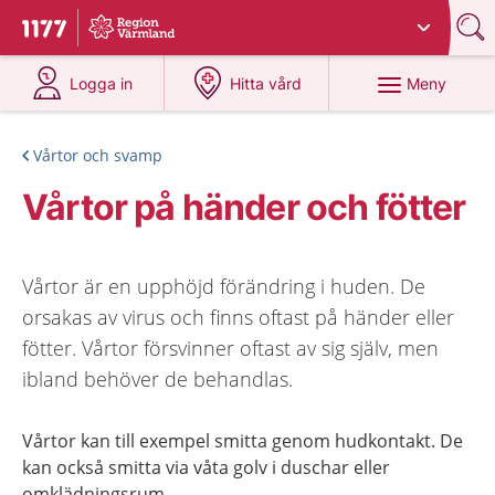
Du har valt region
Värmland
.
Till startsidan för 1177
på 1177.se
på 1177.se
Meny
Logga in
Hitta vård
Vårtor och svamp
Vårtor på händer och fötter
Vårtor är en upphöjd förändring i huden. De
orsakas av virus och finns oftast på händer eller
fötter. Vårtor försvinner oftast av sig själv, men
ibland behöver de behandlas.
Vårtor kan till exempel smitta genom hudkontakt. De
kan också smitta via våta golv i duschar eller
omklädningsrum.