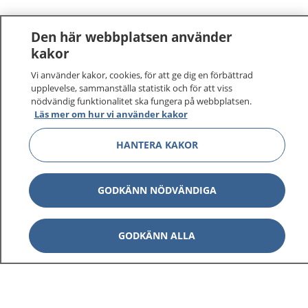
Den här webbplatsen använder
kakor
Vi använder kakor, cookies, för att ge dig en förbättrad
1177
–
tryggt om din hälsa och vård
upplevelse, sammanställa statistik och för att viss
nödvändig funktionalitet ska fungera på webbplatsen.
Läs mer om hur vi använder kakor
På 1177.se får du råd om hälsa och information om
sjukdomar och vilka mottagningar du kan kontakta.
HANTERA KAKOR
Logga in för att läsa din journal och göra dina
vårdärenden. Ring telefonnummer 1177 för
sjukvårdsrådgivning dygnet runt.
GODKÄNN NÖDVÄNDIGA
1177 ger dig råd när du vill må bättre.
GODKÄNN ALLA
Visa inn
1177 på flera språk