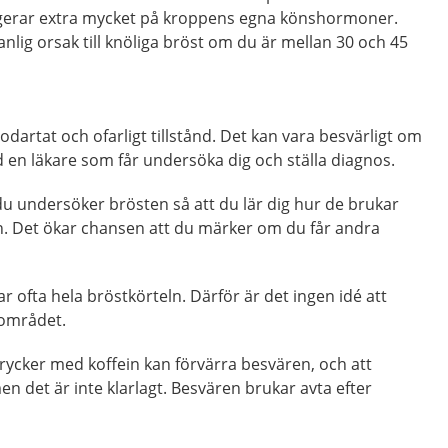
gerar extra mycket på kroppens egna könshormoner.
lig orsak till knöliga bröst om du är mellan 30 och 45
dartat och ofarligt tillstånd. Det kan vara besvärligt om
 en läkare som får undersöka dig och ställa diagnos.
du undersöker brösten så att du lär dig hur de brukar
. Det ökar chansen att du märker om du får andra
ofta hela bröstkörteln. Därför är det ingen idé att
 området.
drycker med koffein kan förvärra besvären, och att
n det är inte klarlagt. Besvären brukar avta efter