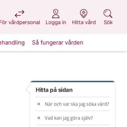
på 1177.se
på 1177.se
på 1177.se
på 1177.se
För vårdpersonal
Logga in
Hitta vård
Sök
ehandling
Så fungerar vården
Hitta på sidan
När och var ska jag söka vård?
Vad kan jag göra själv?