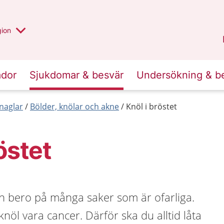
 valt region
 annan
gion
Värmland
.
ador
Sjukdomar & besvär
Undersökning & b
naglar
Bölder, knölar och akne
Knöl i bröstet
östet
an bero på många saker som är ofarliga.
nöl vara cancer. Därför ska du alltid låta