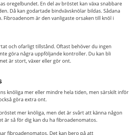
as oregelbundet. En del av bröstet kan växa snabbare
en. Då kan godartade bindvävsknölar bildas. Sådana
. Fibroadenom är den vanligaste orsaken till knöl i
at och ofarligt tillstånd. Oftast behöver du ingen
te göra några uppföljande kontroller. Du kan bli
 är stort, växer eller gör ont.
s
 knöliga mer eller mindre hela tiden, men särskilt inför
ckså göra extra ont.
 bröstet mer knöliga, men det är svårt att känna någon
det är så för dig kan du ha fibroadenomatos.
 har fibroadenomatos. Det kan bero på att