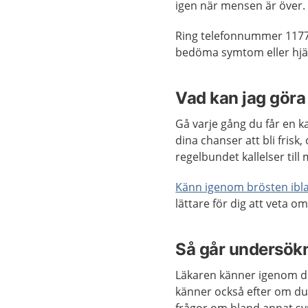
igen när mensen är över.
Ring telefonnummer 1177
bedöma symtom eller hjäl
Vad kan jag göra 
Gå varje gång du får en ka
dina chanser att bli frisk,
regelbundet kallelser till
Känn igenom brösten ibl
lättare för dig att veta o
Så går undersökn
Läkaren känner igenom di
känner också efter om du 