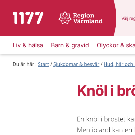
Till startsidan för 1177
Du har
Välj
en
re
Liv & hälsa
Barn & gravid
Olyckor & sk
Du är här:
Start
Sjukdomar & besvär
Hud, hår och 
Knöl i br
En knöl i bröstet k
Men ibland kan en k