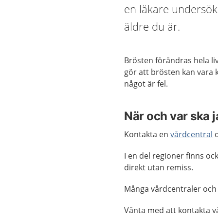
en läkare undersöka
äldre du är.
Brösten förändras hela l
gör att brösten kan vara k
något är fel.
När och var ska 
Kontakta en
vårdcentral
o
I en del regioner finns o
direkt utan remiss.
Många vårdcentraler och
Vänta med att kontakta v