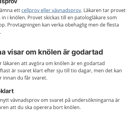
adsprov
lämna ett
cellprov eller vävnadsprov
. Läkaren tar provet
in i knölen. Provet skickas till en patologläkare som
op. Provtagningen kan verka obehaglig men de flesta
.
a visar om knölen är godartad
 läkaren att avgöra om knölen är en godartad
tast är svaret klart efter sju till tio dagar, men det kan
ar innan du får svaret.
oklart
 nytt vävnadsprov om svaret på undersökningarna är
karen att du ska operera bort knölen.