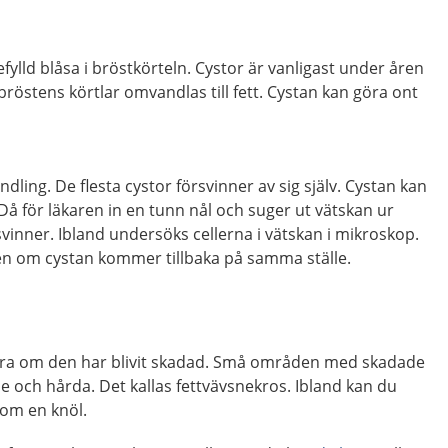
fylld blåsa i bröstkörteln. Cystor är vanligast under åren
bröstens körtlar omvandlas till fett. Cystan kan göra ont
ling. De flesta cystor försvinner av sig själv. Cystan kan
Då för läkaren in en tunn nål och suger ut vätskan ur
svinner. Ibland undersöks cellerna i vätskan i mikroskop.
 igen om cystan kommer tillbaka på samma ställe.
 bra om den har blivit skadad. Små områden med skadade
ade och hårda. Det kallas fettvävsnekros. Ibland kan du
som en knöl.