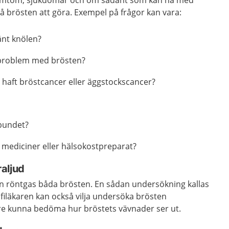
symtom, sjukdomar och om sådant som kan ha med
brösten att göra. Exempel på frågor kan vara:
änt knölen?
 problem med brösten?
 haft bröstcancer eller äggstockscancer?
bundet?
mediciner eller hälsokostpreparat?
aljud
n röntgas båda brösten. En sådan undersökning kallas
iläkaren kan också vilja undersöka brösten
tre kunna bedöma hur bröstets vävnader ser ut.