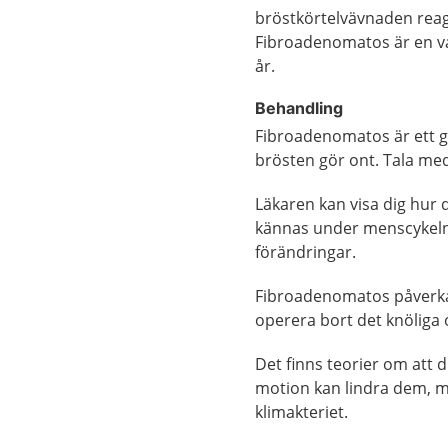
bröstkörtelvävnaden rea
Fibroadenomatos är en van
år.
Behandling
Fibroadenomatos är ett go
brösten gör ont. Tala med
Läkaren kan visa dig hur 
kännas under menscykeln
förändringar.
Fibroadenomatos påverkar 
operera bort det knöliga
Det finns teorier om att 
motion kan lindra dem, me
klimakteriet.