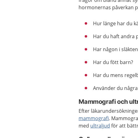
frågor om bland annat 
hormonernas påverkan på 
Hur länge har du k
Har du haft andra
Har någon i släkten
Har du fött barn?
Har du mens regel
Använder du några 
Mammografi och ultr
Efter läkarundersökninge
mammografi
. Mammograf
med
ultraljud
för att bät