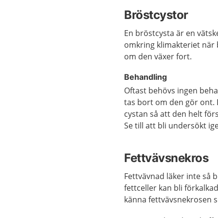
Bröstcystor
En bröstcysta är en vätske
omkring klimakteriet när 
om den växer fort.
Behandling
Oftast behövs ingen behand
tas bort om den gör ont. 
cystan så att den helt för
Se till att bli undersökt
Fettvävsnekros
Fettvävnad läker inte så
fettceller kan bli förkalk
känna fettvävsnekrosen 