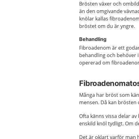
Brösten växer och ombild
än den omgivande vävnad
knölar kallas fibroadenom
bröstet om du är yngre.
Behandling
Fibroadenom är ett godart
behandling och behöver in
opererad om fibroadenomet
Fibroadenomato
Många har bröst som känns
mensen. Då kan brösten o
Ofta känns vissa delar av
enskild knöl tydligt. Om 
Det är oklart varför man