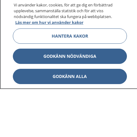
Vi använder kakor, cookies, för att ge dig en förbättrad
upplevelse, sammanställa statistik och för att viss
1177
–
tryggt om din hälsa och vård
nödvändig funktionalitet ska fungera på webbplatsen.
Läs mer om hur vi använder kakor
På 1177.se får du råd om hälsa och information om
HANTERA KAKOR
sjukdomar och vilka mottagningar du kan kontakta.
Logga in för att läsa din journal och göra dina
vårdärenden. Ring telefonnummer 1177 för
GODKÄNN NÖDVÄNDIGA
sjukvårdsrådgivning dygnet runt.
1177 ger dig råd när du vill må bättre.
GODKÄNN ALLA
Visa inn
1177 på flera språk
Visa inn
Om 1177