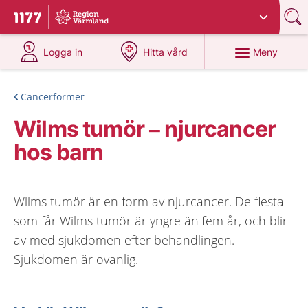
Du har valt region
Värmland
.
Till startsidan för 1177
på 1177.se
på 1177.se
Meny
Logga in
Hitta vård
Cancerformer
Wilms tumör – njurcancer
hos barn
Wilms tumör är en form av njurcancer. De flesta
som får Wilms tumör är yngre än fem år, och blir
av med sjukdomen efter behandlingen.
Sjukdomen är ovanlig.