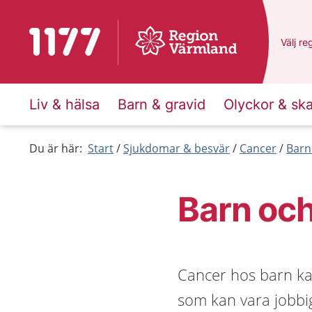
Till startsidan för 1177
Du har
Välj
en
re
Liv & hälsa
Barn & gravid
Olyckor & sk
Du är här:
Start
Sjukdomar & besvär
Cancer
Barn
Barn oc
Cancer hos barn ka
som kan vara jobbi