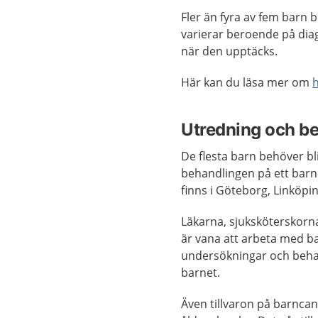
Fler än fyra av fem barn 
varierar beroende på dia
när den upptäcks.
Här kan du läsa mer om
Utredning och b
De flesta barn behöver b
behandlingen på ett bar
finns i Göteborg, Linköp
Läkarna, sjuksköterskor
är vana att arbeta med ba
undersökningar och behan
barnet.
Även tillvaron på barnca