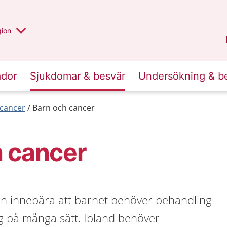
 valt region
 annan
gion
Värmland
.
ador
Sjukdomar & besvär
Undersökning & b
cancer
Barn och cancer
h cancer
n innebära att barnet behöver behandling
g på många sätt. Ibland behöver