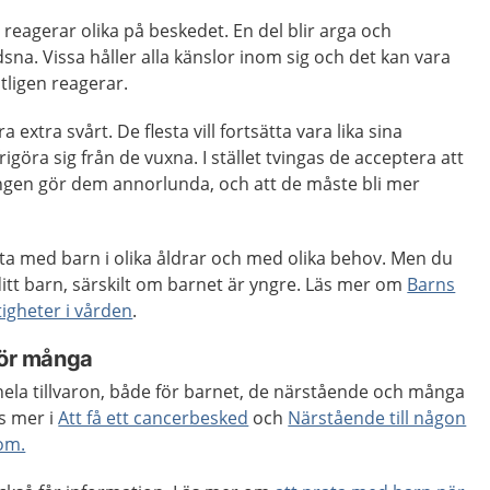
eagerar olika på beskedet. En del blir arga och
dsna. Vissa håller alla känslor inom sig och det kan vara
tligen reagerar.
 extra svårt. De flesta vill fortsätta vara lika sina
göra sig från de vuxna. I stället tvingas de acceptera att
gen gör dem annorlunda, och att de måste bli mer
ta med barn i olika åldrar och med olika behov. Men du
itt barn, särskilt om barnet är yngre. Läs mer om
Barns
igheter i vården
.
för många
hela tillvaron, både för barnet, de närstående och många
s mer i
Att få ett cancerbesked
och
Närstående till någon
dom.