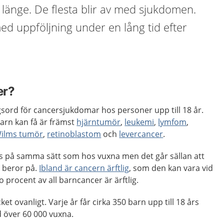
länge. De flesta blir av med sjukdomen.
med uppföljning under en lång tid efter
er?
sord för cancersjukdomar hos personer upp till 18 år.
arn kan få är främst
hjärntumör
,
leukemi
,
lymfom
,
ilms tumör
,
retinoblastom
och
levercancer
.
s på samma sätt som hos vuxna men det går sällan att
 beror på.
Ibland är cancern ärftlig
, som den kan vara vid
io procent av all barncancer är ärftlig.
t ovanligt. Varje år får cirka 350 barn upp till 18 års
d över 60 000 vuxna.