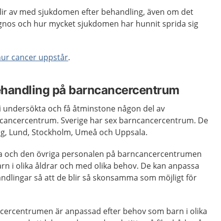
blir av med sjukdomen efter behandling, även om det
gnos och hur mycket sjukdomen har hunnit sprida sig
hur cancer uppstår
.
ehandling på barncancercentrum
li undersökta och få åtminstone någon del av
ncancercentrum. Sverige har sex barncancercentrum. De
ing, Lund, Stockholm, Umeå och Uppsala.
na och den övriga personalen på barncancercentrumen
rn i olika åldrar och med olika behov. De kan anpassa
dlingar så att de blir så skonsamma som möjligt för
ncercentrumen är anpassad efter behov som barn i olika