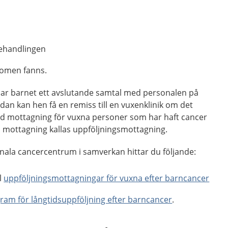
behandlingen
domen fanns.
 har barnet ett avslutande samtal med personalen på
an kan hen få en remiss till en vuxenklinik om det
skild mottagning för vuxna personer som har haft cancer
n mottagning kallas uppföljningsmottagning.
nala cancercentrum i samverkan hittar du följande:
ll
uppföljningsmottagningar för vuxna efter barncancer
gram för långtidsuppföljning efter barncancer
.