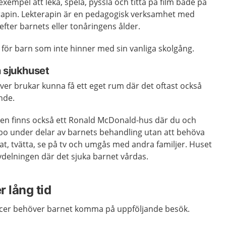
 exempel att leka, spela, pyssla och titta på film både på
rapin. Lekterapin är en pedagogisk verksamhet med
efter barnets eller tonåringens ålder.
 för barn som inte hinner med sin vanliga skolgång.
n sjukhuset
er brukar kunna få ett eget rum där det oftast också
nde.
n finns också ett Ronald McDonald-hus där du och
bo under delar av barnets behandling utan att behöva
at, tvätta, se på tv och umgås med andra familjer. Huset
vdelningen där det sjuka barnet vårdas.
 lång tid
ncer behöver barnet komma på uppföljande besök.