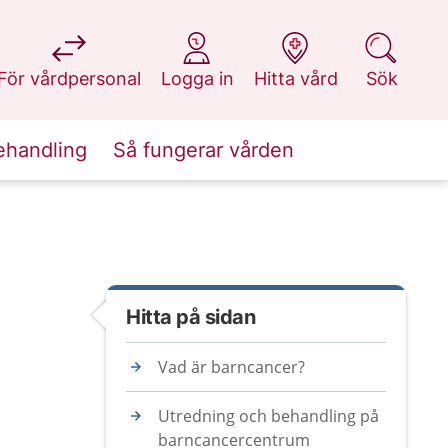
på 1177.se
på 1177.se
på 1177.se
på 1177.se
För vårdpersonal
Logga in
Hitta vård
Sök
ehandling
Så fungerar vården
Hitta på sidan
Vad är barncancer?
Utredning och behandling på
barncancercentrum