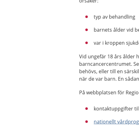
orsaker:
typ av behandling
barnets ålder vid 
var i kroppen sjuk
Vid ungefär 18 års ålder
barncancercentrumet. Sed
behövs, eller till en sär
när de var barn. En såda
På webbplatsen för Regio
kontaktuppgifter ti
nationellt vårdpro