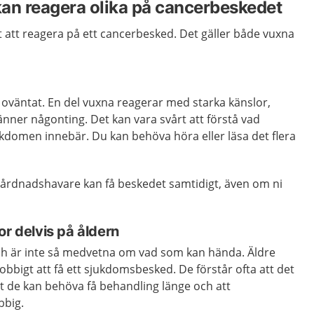
an reagera olika på cancerbeskedet
t att reagera på ett cancerbesked. Det gäller både vuxna
 oväntat. En del vuxna reagerar med starka känslor,
känner någonting. Det kan vara svårt att förstå vad
kdomen innebär. Du kan behöva höra eller läsa det flera
vårdnadshavare kan få beskedet samtidigt, även om ni
or delvis på åldern
och är inte så medvetna om vad som kan hända. Äldre
jobbigt att få ett sjukdomsbesked. De förstår ofta att det
att de kan behöva få behandling länge och att
bbig.