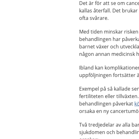
Det är för att se om canc
kallas återfall. Det bruka
ofta svårare.
Med tiden minskar risken 
behandlingen har påverkat
barnet växer och utveckl
någon annan medicinsk h
Ibland kan komplikationer 
uppföljningen fortsätter ä
Exempel på så kallade se
fertiliteten eller tillväxt
behandlingen påverkat
k
orsaka en ny cancertumö
Två tredjedelar av alla b
sjukdomen och behandling