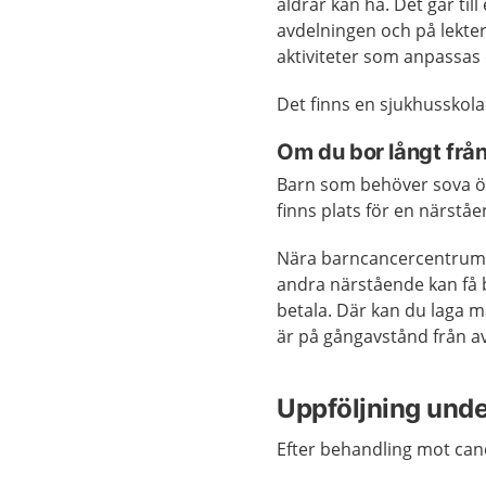
åldrar kan ha. Det går till
avdelningen och på lekte
aktiviteter som anpassas 
Det finns en sjukhusskola
Om du bor långt frå
Barn som behöver sova öv
finns plats för en närståe
Nära barncancercentrume
andra närstående kan få 
betala. Där kan du laga m
är på gångavstånd från a
Uppföljning under
Efter behandling mot ca