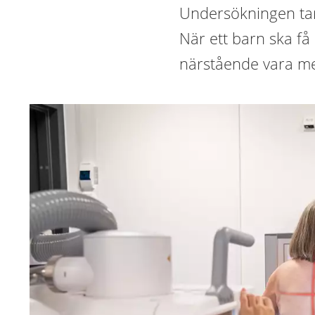
Undersökningen tar
När ett barn ska f
närstående vara m