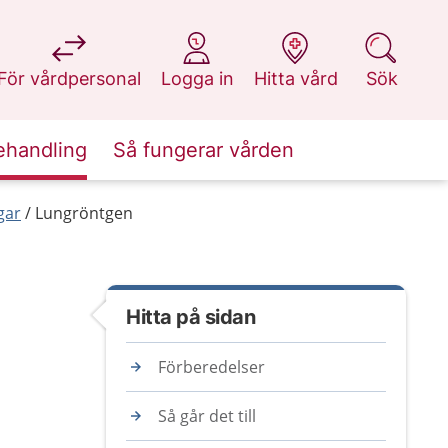
på 1177.se
på 1177.se
på 1177.se
på 1177.se
För vårdpersonal
Logga in
Hitta vård
Sök
ehandling
Så fungerar vården
gar
Lungröntgen
Hitta på sidan
Förberedelser
Så går det till