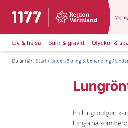
Till startsidan för 1177
Du har
Välj
en
re
Liv & hälsa
Barn & gravid
Olyckor & sk
Du är här:
Start
Undersökning & behandling
Under
Lungrön
En lungröntgen kan
lungorna som beror