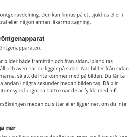
ntgenavdelning. Den kan finnas på ett sjukhus eller i
ntral eller någon annan läkarmottagning.
 röntgenapparat
 röntgenapparaten.
 bilder både framifrån och från sidan. Ibland tas
åll och även när du ligger på sidan. När bilder från sidan
armarna, så att de inte kommer med på bilden. Du får ta
la andan i några sekunder medan bilden tas. Då blir
tom syns lungorna bättre när de är fyllda med luft.
rsökningen medan du sitter eller ligger ner, om du inte
ga ner
der brukar ligga ner när de röntgas, men kan även stå upp