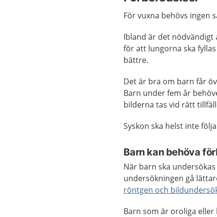
För vuxna behövs ingen sä
Ibland är det nödvändigt 
för att lungorna ska fylla
bättre.
Det är bra om barn får ö
Barn under fem år behöver
bilderna tas vid rätt tillf
Syskon ska helst inte följ
Barn kan behöva förb
När barn ska undersökas k
undersökningen gå lätta
röntgen och bildundersö
Barn som är oroliga eller 