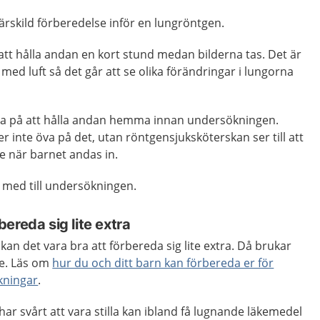
rskild förberedelse inför en lungröntgen.
att hålla andan en kort stund medan bilderna tas. Det är
s med luft så det går att se olika förändringar i lungorna
va på att hålla andan hemma innan undersökningen.
 inte öva på det, utan röntgensjuksköterskan ser till att
älle när barnet andas in.
a med till undersökningen.
ereda sig lite extra
an det vara bra att förbereda sig lite extra. Då brukar
re. Läs om
hur du och ditt barn kan förbereda er för
kningar
.
har svårt att vara stilla kan ibland få lugnande läkemedel