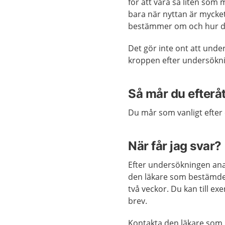
för att vara så liten som
bara när nyttan är mycket
bestämmer om och hur d
Det gör inte ont att unde
kroppen efter undersökni
Så mår du efterå
Du mår som vanligt efter
När får jag svar?
Efter undersökningen anal
den läkare som bestämde a
två veckor. Du kan till exe
brev.
Kontakta den läkare som