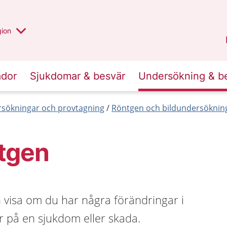
 valt region
 annan
gion
Värmland
.
ador
Sjukdomar & besvär
Undersökning & b
sökningar och provtagning
Röntgen och bildundersöknin
tgen
 visa om du har några förändringar i
 på en sjukdom eller skada.