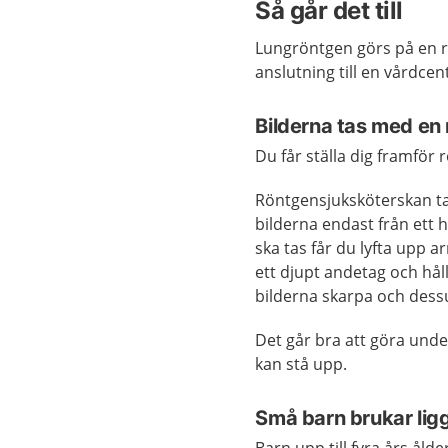
Så går det till
Lungröntgen görs på en rö
anslutning till en vårdce
Bilderna tas med en
Du får ställa dig framför
Röntgensjuksköterskan tar
bilderna endast från ett h
ska tas får du lyfta upp 
ett djupt andetag och hål
bilderna skarpa och dessu
Det går bra att göra unde
kan stå upp.
Små barn brukar lig
Barn upp till fyra års ål