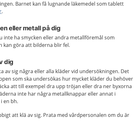
ngen. Barnet kan få lugnande läkemedel som tablett
r
.
en eller metall på dig
u inte ha smycken eller andra metallföremål som
 kan göra att bilderna blir fel.
v dig
ta av sig några eller alla kläder vid undersökningen. Det
roppen som ska undersökas hur mycket kläder du behöver
räcka att till exempel dra upp tröjan eller dra ner byxorna
 kläderna inte har några metallknappar eller annat i
 i en bh.
obbigt att klä av sig. Prata med vårdpersonalen om du är