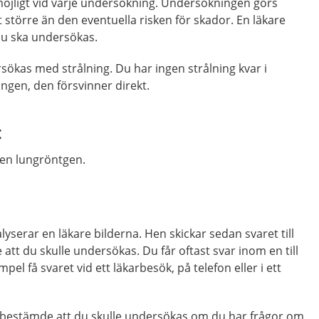
 möjligt vid varje undersökning. Undersökningen görs
 större än den eventuella risken för skador. En läkare
u ska undersökas.
rsökas med strålning. Du har ingen strålning kvar i
ngen, den försvinner direkt.
t
 en lungröntgen.
yserar en läkare bilderna. Hen skickar sedan svaret till
tt du skulle undersökas. Du får oftast svar inom en till
mpel få svaret vid ett läkarbesök, på telefon eller i ett
 bestämde att du skulle undersökas om du har frågor om