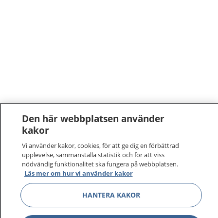
Den här webbplatsen använder
kakor
1177
–
tryggt om din hälsa och vård
Vi använder kakor, cookies, för att ge dig en förbättrad
upplevelse, sammanställa statistik och för att viss
På 1177.se får du råd om hälsa och information om
nödvändig funktionalitet ska fungera på webbplatsen.
sjukdomar och vilka mottagningar du kan kontakta.
Läs mer om hur vi använder kakor
Logga in för att läsa din journal och göra dina
vårdärenden. Ring telefonnummer 1177 för
HANTERA KAKOR
sjukvårdsrådgivning dygnet runt.
1177 ger dig råd när du vill må bättre.