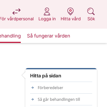
på 1177.se
på 1177.se
på 1177.se
på 1177.se
För vårdpersonal
Logga in
Hitta vård
Sök
ehandling
Så fungerar vården
Hitta på sidan
Förberedelser
Så går behandlingen till