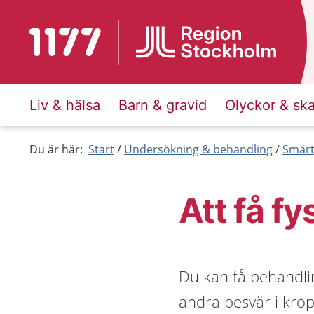
Till startsidan för 1177
Liv & hälsa
Barn & gravid
Olyckor & sk
Du är här:
Start
Undersökning & behandling
Smärt
Att få fy
Du kan få behandli
andra besvär i kro