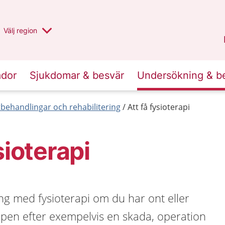
Du har valt region
Välj
en annan
region
Stockholms län
.
ador
Sjukdomar & besvär
Undersökning & b
behandlingar och rehabilitering
Att få fysioterapi
sioterapi
ng med fysioterapi om du har ont eller
ppen efter exempelvis en skada, operation