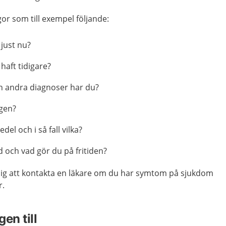
gor som till exempel följande:
 just nu?
haft tidigare?
h andra diagnoser har du?
gen?
el och i så fall vilka?
 och vad gör du på fritiden?
dig att kontakta en läkare om du har symtom på sjukdom
r.
en till