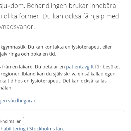
 sjukdom. Behandlingen brukar innebära
 i olika former. Du kan också få hjälp med
evnadsvanor.
jukgymnastik. Du kan kontakta en fysioterapeut eller
älv ringa och boka en tid.
 från en läkare. Du betalar en
patientavgift
för besöket
regioner. Ibland kan du själv skriva en så kallad egen
ka tid hos en fysioterapeut. Det kan också kallas
mälan.
egen vårdbegäran
.
illägget från region Stockholms län
ockholms län
egion Stockholms län
ehabilitering i Stockholms län
.