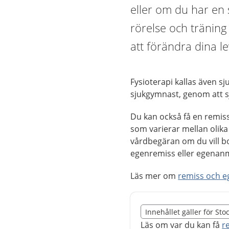
eller om du har en
rörelse och träning
att förändra dina l
Fysioterapi kallas även s
sjukgymnast, genom att sj
Du kan också få en remiss
som varierar mellan olika 
vårdbegäran om du vill bo
egenremiss eller egenan
Läs mer om
remiss och 
Slut på det regionala t
Innehållet gäller för St
Nedan innehåll gäller r
Läs om var du kan få
r