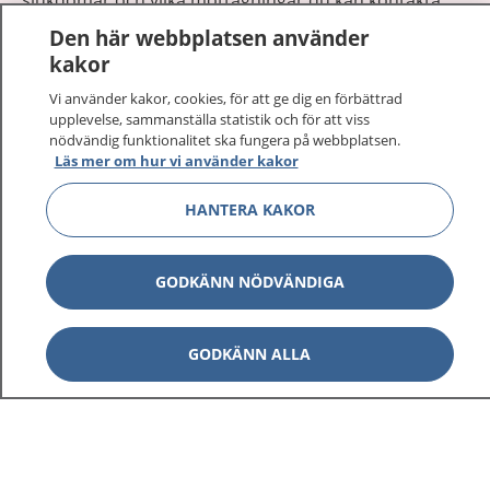
Logga in för att läsa din journal och göra dina
Den här webbplatsen använder
vårdärenden. Ring telefonnummer 1177 för
kakor
sjukvårdsrådgivning dygnet runt.
Vi använder kakor, cookies, för att ge dig en förbättrad
1177 ger dig råd när du vill må bättre.
upplevelse, sammanställa statistik och för att viss
nödvändig funktionalitet ska fungera på webbplatsen.
Läs mer om hur vi använder kakor
HANTERA KAKOR
Visa inn
1177 på flera språk
GODKÄNN NÖDVÄNDIGA
Visa inn
Om 1177
GODKÄNN ALLA
Visa inn
Kontakt
Behandling av personuppgifter