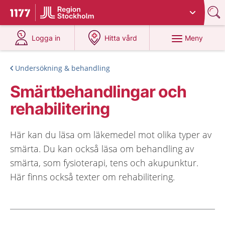
Du har valt region
Stockholms län
.
Till startsidan för 1177
på 1177.se
på 1177.se
Meny
Logga in
Hitta vård
Undersökning & behandling
Smärtbehandlingar och
rehabilitering
Här kan du läsa om läkemedel mot olika typer av
smärta. Du kan också läsa om behandling av
smärta, som fysioterapi, tens och akupunktur.
Här finns också texter om rehabilitering.