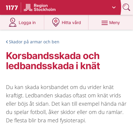
Du har valt region
Stockholms län
.
Till startsidan för 1177
på 1177.se
på 1177.se
Meny
Logga in
Hitta vård
Skador på armar och ben
Korsbandsskada och
ledbandsskada i knät
Du kan skada korsbandet om du vrider knät
kraftigt. Ledbanden skadas oftast om knät vrids
eller böjs åt sidan. Det kan till exempel hända när
du spelar fotboll, åker skidor eller om du ramlar.
De flesta blir bra med fysioterapi.