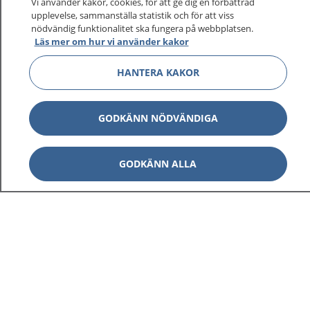
sjukvårdsrådgivning dygnet runt.
Vi använder kakor, cookies, för att ge dig en förbättrad
upplevelse, sammanställa statistik och för att viss
1177 ger dig råd när du vill må bättre.
nödvändig funktionalitet ska fungera på webbplatsen.
Läs mer om hur vi använder kakor
HANTERA KAKOR
Visa inn
1177 på flera språk
GODKÄNN NÖDVÄNDIGA
Visa inn
Om 1177
GODKÄNN ALLA
Visa inn
Kontakt
Behandling av personuppgifter
Hantering av kakor