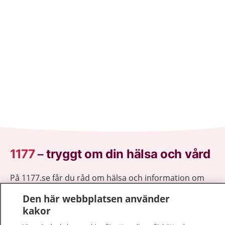
1177
–
tryggt om din hälsa och vård
På 1177.se får du råd om hälsa och information om
sjukdomar och vilka mottagningar du kan kontakta.
Den här webbplatsen använder
Logga in för att läsa din journal och göra dina
kakor
vårdärenden. Ring telefonnummer 1177 för