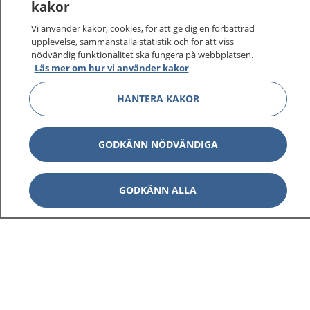
kakor
vårdärenden. Ring telefonnummer 1177 för
sjukvårdsrådgivning dygnet runt.
Vi använder kakor, cookies, för att ge dig en förbättrad
1177 ger dig råd när du vill må bättre.
upplevelse, sammanställa statistik och för att viss
nödvändig funktionalitet ska fungera på webbplatsen.
Läs mer om hur vi använder kakor
HANTERA KAKOR
Visa inn
1177 på flera språk
GODKÄNN NÖDVÄNDIGA
Visa inn
Om 1177
GODKÄNN ALLA
Visa inn
Kontakt
Behandling av personuppgifter
Hantering av kakor