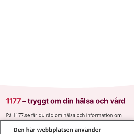
1177
–
tryggt om din hälsa och vård
På 1177.se får du råd om hälsa och information om
sjukdomar och vilka mottagningar du kan kontakta.
Den här webbplatsen använder
Logga in för att läsa din journal och göra dina