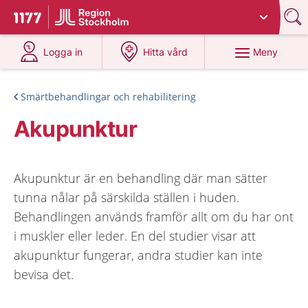
Du har valt region
Stockholms län
.
Till startsidan för 1177
på 1177.se
på 1177.se
Meny
Logga in
Hitta vård
Smärtbehandlingar och rehabilitering
Akupunktur
Akupunktur är en behandling där man sätter
tunna nålar på särskilda ställen i huden.
Behandlingen används framför allt om du har ont
i muskler eller leder. En del studier visar att
akupunktur fungerar, andra studier kan inte
bevisa det.