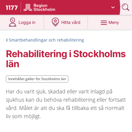
Du har valt region
Stockholms län
.
Till startsidan för 1177
på 1177.se
på 1177.se
Meny
Logga in
Hitta vård
Smärtbehandlingar och rehabilitering
Rehabilitering i Stockholms
län
Innehållet gäller för Stockholms län
Innehållet gäller för Stockholms län
Har du varit sjuk, skadad eller varit inlagd på
sjukhus kan du behöva rehabilitering eller fortsatt
vård. Målet är att du ska få tillbaka ett så normalt
liv som möjligt.