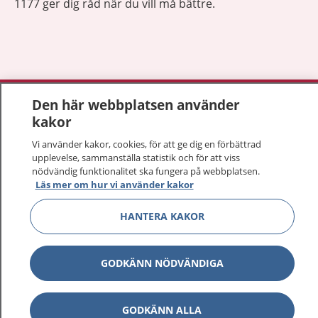
1177 ger dig råd när du vill må bättre.
Visa inn
1177 på flera språk
Den här webbplatsen använder
kakor
Visa inn
Om 1177
Vi använder kakor, cookies, för att ge dig en förbättrad
upplevelse, sammanställa statistik och för att viss
Visa inn
nödvändig funktionalitet ska fungera på webbplatsen.
Kontakt
Läs mer om hur vi använder kakor
HANTERA KAKOR
Behandling av personuppgifter
GODKÄNN NÖDVÄNDIGA
Hantering av kakor
Inställningar för kakor
GODKÄNN ALLA