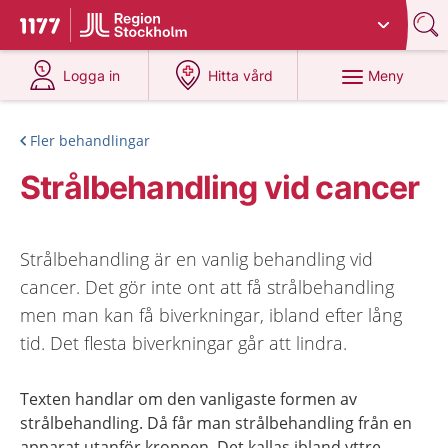
Du har valt region
Stockholms län
.
Till startsidan för 1177
på 1177.se
på 1177.se
Meny
Logga in
Hitta vård
Fler behandlingar
Strålbehandling vid cancer
Strålbehandling är en vanlig behandling vid
cancer. Det gör inte ont att få strålbehandling
men man kan få biverkningar, ibland efter lång
tid. Det flesta biverkningar går att lindra.
Texten handlar om den vanligaste formen av
strålbehandling. Då får man strålbehandling från en
apparat utanför kroppen. Det kallas ibland yttre