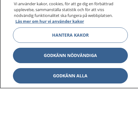
sjukvårdsrådgivning dygnet runt.
Vi använder kakor, cookies, för att ge dig en förbättrad
upplevelse, sammanställa statistik och för att viss
1177 ger dig råd när du vill må bättre.
nödvändig funktionalitet ska fungera på webbplatsen.
Läs mer om hur vi använder kakor
HANTERA KAKOR
Visa inn
1177 på flera språk
GODKÄNN NÖDVÄNDIGA
Visa inn
Om 1177
GODKÄNN ALLA
Visa inn
Kontakt
Behandling av personuppgifter
Hantering av kakor