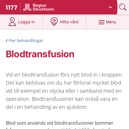
Du har valt region
Stockholms län
.
Till startsidan för 1177
på 1177.se
på 1177.se
Meny
Logga in
Hitta vård
Fler behandlingar
Blodtransfusion
Vid en blodtransfusion förs nytt blod in i kroppen.
Det kan behövas om du har förlorat mycket blod
vid till exempel en olycka eller i samband med en
operation. Blodtransfusioner kan också vara en
del i en behandling av en sjukdom.
Blod som används vid blodtransfusioner kommer