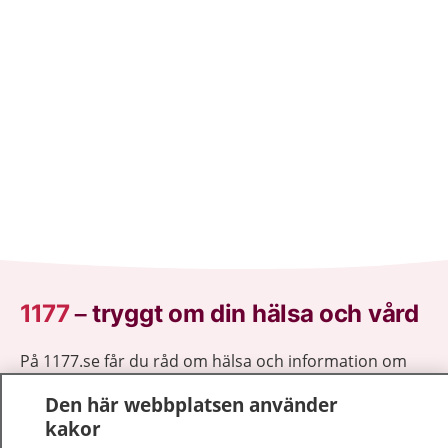
1177
–
tryggt om din hälsa och vård
På 1177.se får du råd om hälsa och information om
sjukdomar och vilka mottagningar du kan kontakta.
Den här webbplatsen använder
Logga in för att läsa din journal och göra dina
kakor
vårdärenden. Ring telefonnummer 1177 för