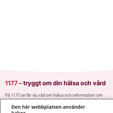
1177
–
tryggt om din hälsa och vård
På 1177.se får du råd om hälsa och information om
sjukdomar och vilka mottagningar du kan kontakta.
Den här webbplatsen använder
Logga in för att läsa din journal och göra dina
kakor