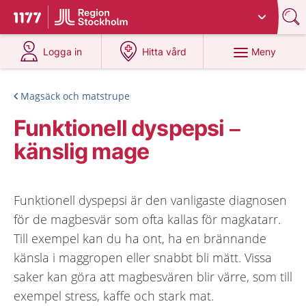
Du har valt region
Stockholms län
.
Till startsidan för 1177
på 1177.se
på 1177.se
Meny
Logga in
Hitta vård
Magsäck och matstrupe
Funktionell dyspepsi –
känslig mage
Funktionell dyspepsi är den vanligaste diagnosen
för de magbesvär som ofta kallas för magkatarr.
Till exempel kan du ha ont, ha en brännande
känsla i maggropen eller snabbt bli mätt. Vissa
saker kan göra att magbesvären blir värre, som till
exempel stress, kaffe och stark mat.