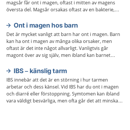
magsår får ont i magen, oftast i mitten av magens
översta del. Magsår orsakas oftast av en bakterie,
men även vissa läkemedel kan göra att du får
magsår. De allra flesta blir bra med behandling.
Ont i magen hos barn
Det är mycket vanligt att barn har ont i magen. Barn
kan ha ont i magen av många olika orsaker, men
oftast är det inte något allvarligt. Vanligtvis går
magont över av sig själv, men ibland kan barnet
behöva undersökas och behandlas.
IBS – känslig tarm
IBS innebär att det är en störning i hur tarmen
arbetar och dess känsel. Vid IBS har du ont i magen
och diarré eller förstoppning. Symtomen kan ibland
vara väldigt besvärliga, men ofta går det att minska
dem genom att undvika viss mat eller genom att
använda receptfria läkemedel.