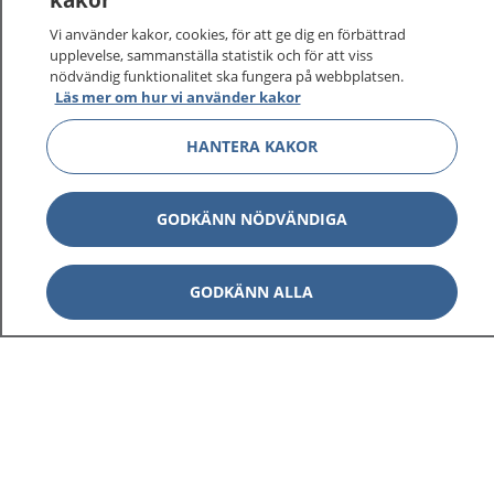
vårdärenden. Ring telefonnummer 1177 för
sjukvårdsrådgivning dygnet runt.
Vi använder kakor, cookies, för att ge dig en förbättrad
1177 ger dig råd när du vill må bättre.
upplevelse, sammanställa statistik och för att viss
nödvändig funktionalitet ska fungera på webbplatsen.
Läs mer om hur vi använder kakor
HANTERA KAKOR
Visa inn
1177 på flera språk
GODKÄNN NÖDVÄNDIGA
Visa inn
Om 1177
GODKÄNN ALLA
Visa inn
Kontakt
Behandling av personuppgifter
Hantering av kakor