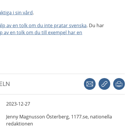
ktiga i sin vård
.
jälp av en tolk om du inte pratar svenska
. Du har
lp av en tolk om du till exempel har en
Dela via mejl
Kopiera län
Skr
KELN
2023-12-27
Jenny
Magnusson Österberg,
1177.se, nationella
redaktionen