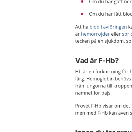
Om du har gått ner 
Om du har fått blod
Att ha
blod i avföringen
ka
är
hemorrojder
eller
spri
tecken på en sjukdom, 
Vad är F-Hb?
Hb är en förkortning för 
färg. Hemoglobin behövs 
från lungorna till kroppen
namnet för bajs.
Provet F-Hb visar om det f
men med F-Hb kan även 