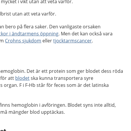
mycket i vikt utan att veta varför.
brist utan att veta varför.
n bero på flera saker. Den vanligaste orsaken
ckor i ändtarmens öppning
. Men det kan också vara
som
Crohns sjukdom
eller
tjocktarmscancer
.
hemoglobin. Det är ett protein som ger blodet dess röda
för att
blodet
ska kunna transportera syre
s organ. F i F-Hb står för feces som är det latinska
inns hemoglobin i avföringen. Blodet syns inte alltid,
små mängder blod upptäckas.