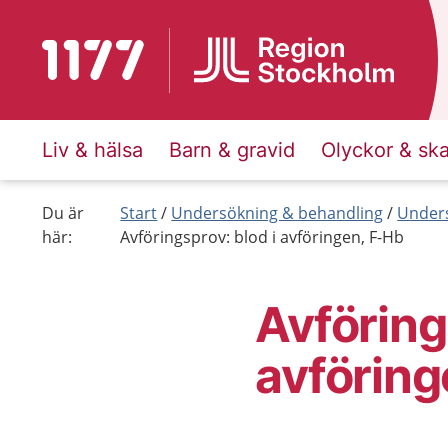
Till startsidan för 1177
Liv & hälsa
Barn & gravid
Olyckor & sk
Du är
Start
Undersökning & behandling
Unders
här:
Avföringsprov: blod i avföringen, F-Hb
Avföring
avföring