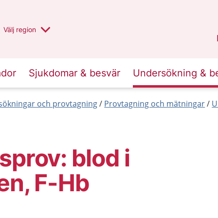
Du har valt region
Välj
en annan
region
Stockholms län
.
ador
Sjukdomar & besvär
Undersökning & b
ökningar och provtagning
Provtagning och mätningar
U
sprov: blod i
en, F-Hb