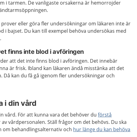
dom i tarmen. De vanligaste orsakerna är hemorrojder
 i ändtarmsöppningen.
prover eller göra fler undersökningar om läkaren inte är
od i bajset. Du kan till exempel behöva undersökas med
i
.
t finns inte blod i avföringen
der att det inte finns blod i avföringen. Det innebär
nna är frisk. Ibland kan läkaren ändå misstänka att det
n. Då kan du få gå igenom fler undersökningar och
 i din vård
 din vård. För att kunna vara det behöver du
förstå
 av vårdpersonalen. Ställ frågor om det behövs. Du ska
ion om behandlingsalternativ och
hur länge du kan behöva