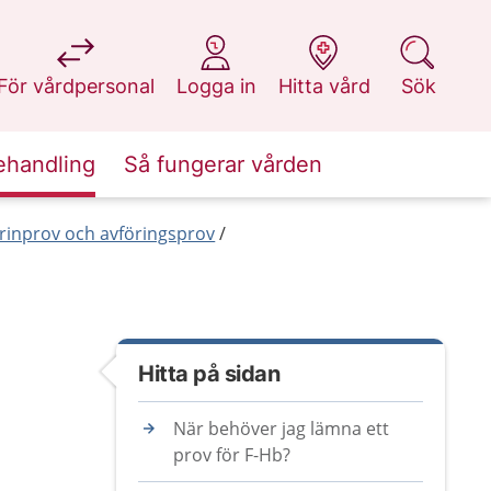
på 1177.se
på 1177.se
på 1177.se
på 1177.se
För vårdpersonal
Logga in
Hitta vård
Sök
ehandling
Så fungerar vården
rinprov och avföringsprov
Hitta på sidan
När behöver jag lämna ett
prov för F-Hb?