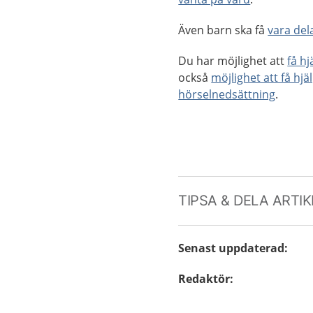
Även barn ska få
vara dela
Du har möjlighet att
få h
också
möjlighet att få hjä
hörselnedsättning
.
TIPSA & DELA ARTI
Senast uppdaterad
:
Redaktör
: