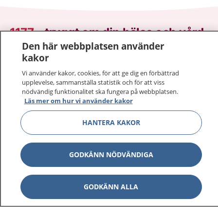
1177
–
tryggt om din hälsa och vård
Den här webbplatsen använder
På 1177.se får du råd om hälsa och information om
kakor
sjukdomar och vilka mottagningar du kan kontakta.
Vi använder kakor, cookies, för att ge dig en förbättrad
Logga in för att läsa din journal och göra dina
upplevelse, sammanställa statistik och för att viss
vårdärenden. Ring telefonnummer 1177 för
nödvändig funktionalitet ska fungera på webbplatsen.
Läs mer om hur vi använder kakor
sjukvårdsrådgivning dygnet runt.
1177 ger dig råd när du vill må bättre.
HANTERA KAKOR
GODKÄNN NÖDVÄNDIGA
Visa inn
1177 på flera språk
GODKÄNN ALLA
Visa inn
Om 1177