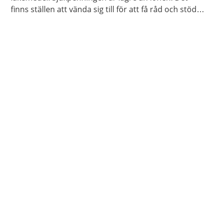
finns ställen att vända sig till för att få råd och stöd
om du inte klarar av att betala dina utgifter.