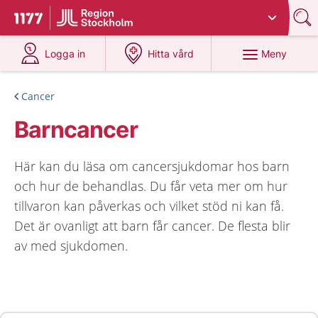
Du har valt region
Stockholms län
.
Till startsidan för 1177
på 1177.se
på 1177.se
Meny
Logga in
Hitta vård
Cancer
Barncancer
Här kan du läsa om cancersjukdomar hos barn
och hur de behandlas. Du får veta mer om hur
tillvaron kan påverkas och vilket stöd ni kan få.
Det är ovanligt att barn får cancer. De flesta blir
av med sjukdomen.