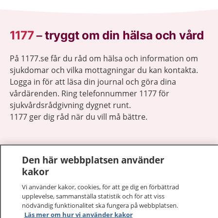
1177
–
tryggt om din hälsa och vård
På 1177.se får du råd om hälsa och information om
sjukdomar och vilka mottagningar du kan kontakta.
Logga in för att läsa din journal och göra dina
vårdärenden. Ring telefonnummer 1177 för
sjukvårdsrådgivning dygnet runt.
1177 ger dig råd när du vill må bättre.
Den här webbplatsen använder
kakor
Visa inn
1177 på flera språk
Vi använder kakor, cookies, för att ge dig en förbättrad
upplevelse, sammanställa statistik och för att viss
Visa inn
nödvändig funktionalitet ska fungera på webbplatsen.
Om 1177
Läs mer om hur vi använder kakor