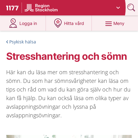
Du har valt region
Stockholms län
.
Till startsidan för 1177
på 1177.se
på 1177.se
Meny
Logga in
Hitta vård
Psykisk hälsa
Stresshantering och sömn
Här kan du läsa mer om stresshantering och
sömn. Du som har sömnsvårigheter kan läsa om
tips och råd om vad du kan göra själv och hur du
kan få hjälp. Du kan också läsa om olika typer av
avslappningsövningar och lyssna på
avslappningsövningar.