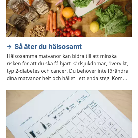
Så äter du hälsosamt
Hälsosamma matvanor kan bidra till att minska
risken för att du ska få hjärt-kärlsjukdomar, övervikt,
typ 2-diabetes och cancer. Du behöver inte förändra
dina matvanor helt och hållet i ett enda steg. Kom
ihåg att varje liten förändring kan göra stor skillnad.