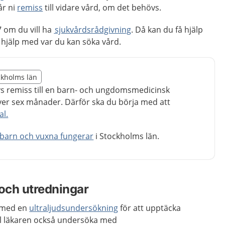
år ni
remiss
till vidare vård, om det behövs.
 om du vill ha
sjukvårdsrådgivning
. Då kan du få hjälp
hjälp med var du kan söka vård.
illägget från region Stockholms län
ockholms län
egion Stockholms län
vs remiss till en barn- och ungdomsmedicinsk
ver sex månader. Därför ska du börja med att
al.
 barn och vuxna fungerar
i Stockholms län.
och utredningar
t med en
ultraljudsundersökning
för att upptäcka
ll läkaren också undersöka med