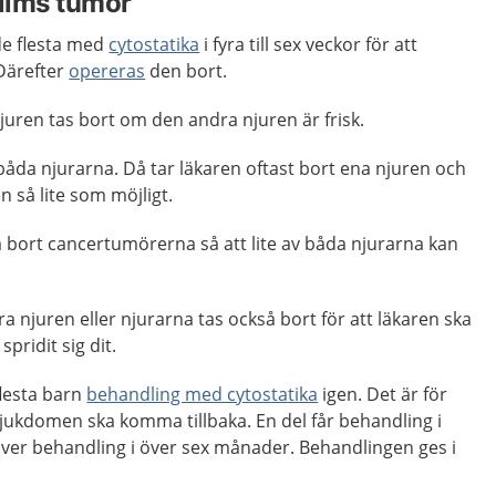
ilms tumör
de flesta med
cytostatika
i fyra till sex veckor för att
Därefter
opereras
den bort.
njuren tas bort om den andra njuren är frisk.
båda njurarna. Då tar läkaren oftast bort ena njuren och
 så lite som möjligt.
a bort cancertumörerna så att lite av båda njurarna kan
a njuren eller njurarna tas också bort för att läkaren ska
pridit sig dit.
flesta barn
behandling med cytostatika
igen. Det är för
 sjukdomen ska komma tillbaka. En del får behandling i
ver behandling i över sex månader. Behandlingen ges i