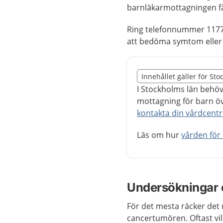
barnläkarmottagningen f
Ring telefonnummer 1177
att bedöma symtom eller 
Slut på det regionala t
Innehållet gäller för St
Nedan innehåll gäller r
I Stockholms län behö
mottagning för barn ö
kontakta din vårdcentr
Läs om hur
vården för
Undersökningar 
För det mesta räcker de
cancertumören. Oftast vi