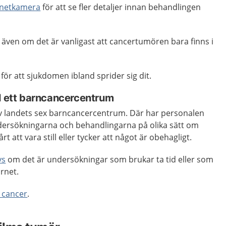
netkamera
för att se fler detaljer innan behandlingen
även om det är vanligast att cancertumören bara finns i
r för att sjukdomen ibland sprider sig dit.
ll ett barncancercentrum
v landets sex barncancercentrum. Där har personalen
dersökningarna och behandlingarna på olika sätt om
rt att vara still eller tycker att något är obehagligt.
vs
om det är undersökningar som brukar ta tid eller som
arnet.
 cancer
.