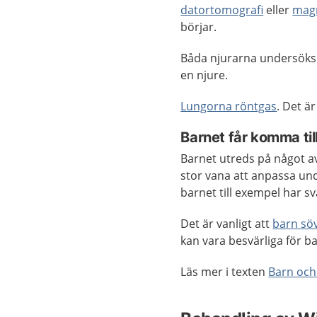
datortomografi
eller
mag
börjar.
Båda njurarna undersöks 
en njure.
Lungorna röntgas
. Det ä
Barnet får komma ti
Barnet utreds på något a
stor vana att anpassa un
barnet till exempel har svå
Det är vanligt att
barn sö
kan vara besvärliga för b
Läs mer i texten
Barn och