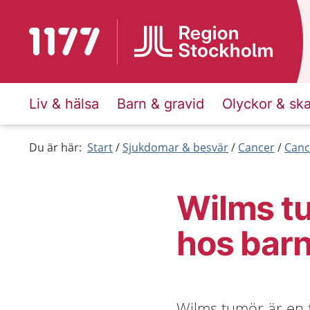
Till startsidan för 1177
Liv & hälsa
Barn & gravid
Olyckor & sk
Du är här:
Start
Sjukdomar & besvär
Cancer
Canc
Wilms tu
hos bar
Wilms tumör är en 