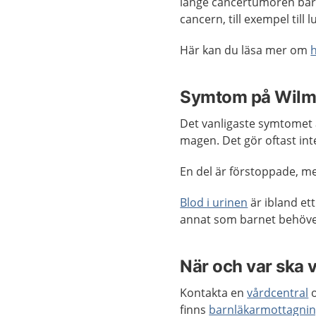
länge cancertumören bara 
cancern, till exempel till 
Här kan du läsa mer om
Symtom på Wilm
Det vanligaste symtomet ä
magen. Det gör oftast int
En del är förstoppade, 
Blod i urinen
är ibland e
annat som barnet behöver
När och var ska 
Kontakta en
vårdcentral
o
finns
barnläkarmottagni