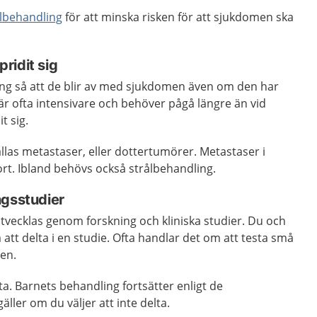
ålbehandling
för att minska risken för att sjukdomen ska
ridit sig
ling så att de blir av med sjukdomen även om den har
 är ofta intensivare och behöver pågå längre än vid
t sig.
llas metastaser, eller dottertumörer. Metastaser i
rt. Ibland behövs också strålbehandling.
ngsstudier
tvecklas genom forskning och kliniska studier. Du och
m att delta i en studie. Ofta handlar det om att testa små
gen.
delta. Barnets behandling fortsätter enligt de
ler om du väljer att inte delta.