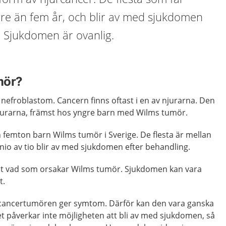
re än fem år, och blir av med sjukdomen
. Sjukdomen är ovanlig.
mör?
nefroblastom. Cancern finns oftast i en av njurarna. Den
njurarna, främst hos yngre barn med Wilms tumör.
ch femton barn Wilms tumör i Sverige. De flesta är mellan
 nio av tio blir av med sjukdomen efter behandling.
nt vad som orsakar Wilms tumör. Sjukdomen kan vara
t.
n cancertumören ger symtom. Därför kan den vara ganska
t påverkar inte möjligheten att bli av med sjukdomen, så