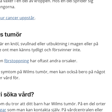
växer i en del av kroppen. Hos en del sprider sig
lungorna.
hur cancer uppstår
.
s tumör
r en knöl, svullnad eller utbuktning i magen eller på
e ont men känns tydligt och försvinner inte.
men
förstoppning
har oftast andra orsaker.
tt symtom på Wilms tumör, men kan också bero på något
 vård för.
vi söka vård?
m du tror att ditt barn har Wilms tumör. På en del orter
ngar
som man kan kontakta själv. På vårdcentralen eller