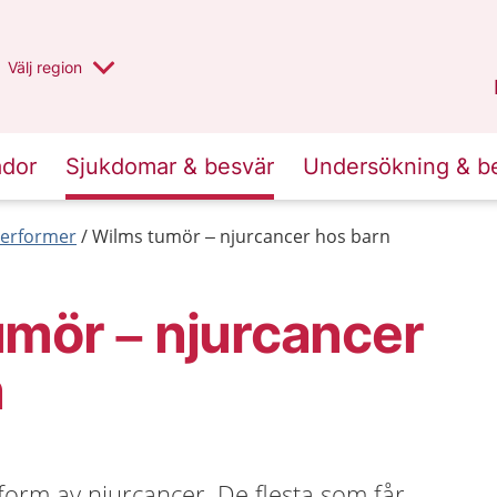
Du har valt region
Välj
en annan
region
Stockholms län
.
ador
Sjukdomar & besvär
Undersökning & b
erformer
Wilms tumör – njurcancer hos barn
mör – njurcancer
n
form av njurcancer. De flesta som får