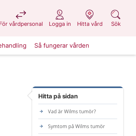
på 1177.se
på 1177.se
på 1177.se
på 1177.se
För vårdpersonal
Logga in
Hitta vård
Sök
ehandling
Så fungerar vården
Hitta på sidan
Vad är Wilms tumör?
Symtom på Wilms tumör