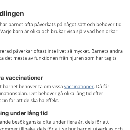
ndlingen
har barnet ofta påverkats på något sätt och behöver tid
. Varje barn är olika och brukar visa själv vad hen orkar
rerad påverkar oftast inte livet så mycket. Barnets andra
ta det mesta av funktionen från njuren som har tagits
ya vaccinationer
t barnet behöver ta om vissa
vaccinationer
. Då får
inationsplan. Det behöver gå olika lång tid efter
cin för att de ska ha effekt.
ing under lång tid
ljande besök ganska ofta under flera år, dels för att
mmer tillbaka, dels för att se hur barnet utvecklas och