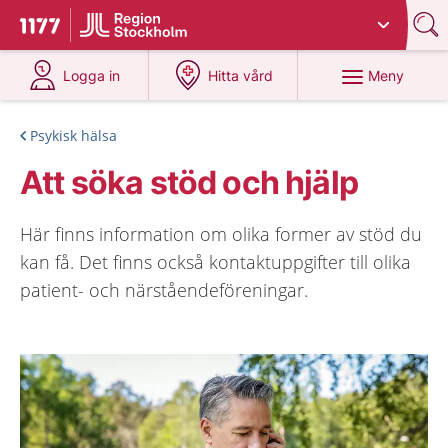
Du har valt region
Stockholms län
.
Till startsidan för 1177
på 1177.se
på 1177.se
Meny
Logga in
Hitta vård
Psykisk hälsa
Att söka stöd och hjälp
Här finns information om olika former av stöd du
kan få. Det finns också kontaktuppgifter till olika
patient- och närståendeföreningar.