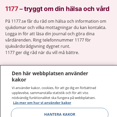
1177
–
tryggt om din hälsa och vård
På 1177.se får du råd om hälsa och information om
sjukdomar och vilka mottagningar du kan kontakta.
Logga in för att läsa din journal och göra dina
vårdärenden. Ring telefonnummer 1177 för
sjukvårdsrådgivning dygnet runt.
1177 ger dig råd när du vill må bättre.
Den här webbplatsen använder
kakor
Visa inn
1177 på flera språk
Vi använder kakor, cookies, för att ge dig en förbättrad
upplevelse, sammanställa statistik och för att viss
nödvändig funktionalitet ska fungera på webbplatsen.
Visa inn
Om 1177
Läs mer om hur vi använder kakor
Visa inn
HANTERA KAKOR
Kontakt