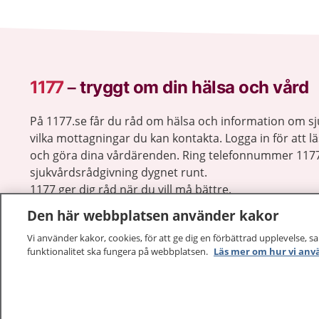
1177
–
tryggt om din hälsa och vård
På 1177.se får du råd om hälsa och information om 
vilka mottagningar du kan kontakta. Logga in för att lä
och göra dina vårdärenden. Ring telefonnummer 1177
sjukvårdsrådgivning dygnet runt.
1177 ger dig råd när du vill må bättre.
Den här webbplatsen använder kakor
Vi använder kakor, cookies, för att ge dig en förbättrad upplevelse, s
funktionalitet ska fungera på webbplatsen.
Läs mer om hur vi anv
1177 – en tjänst från
Inera.