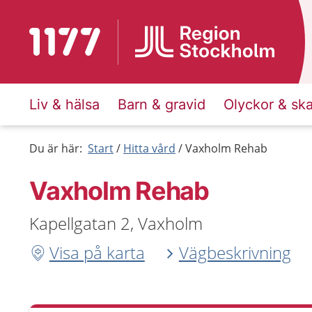
Till startsidan för 1177
Liv & hälsa
Barn & gravid
Olyckor & sk
Du är här:
Start
Hitta vård
Vaxholm Rehab
Vaxholm Rehab
Kapellgatan 2, Vaxholm
Visa på karta
Vägbeskrivning