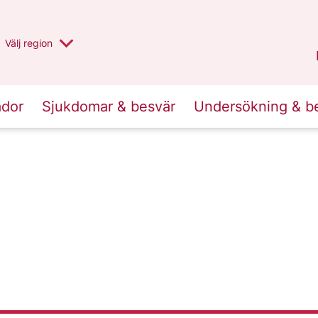
Du har valt region
Välj
en annan
region
Stockholms län
.
ador
Sjukdomar & besvär
Undersökning & b