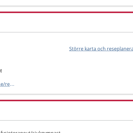
Större karta och reseplaner
M
https://vard.regionstockholm.se/rehabiliteringsmottagningar/