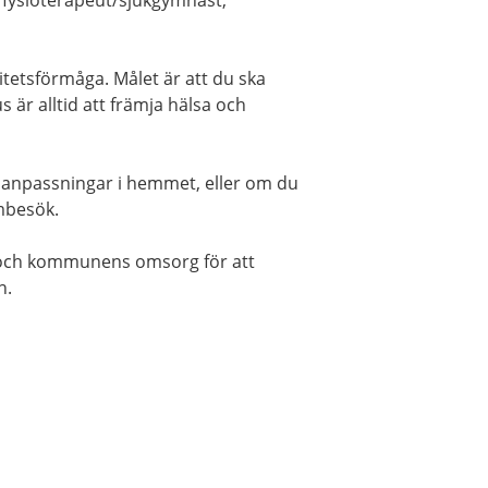
, fysioterapeut/sjukgymnast,
vitetsförmåga. Målet är att du ska
us är alltid att främja hälsa och
 anpassningar i hemmet, eller om du
embesök.
 och kommunens omsorg för att
n.