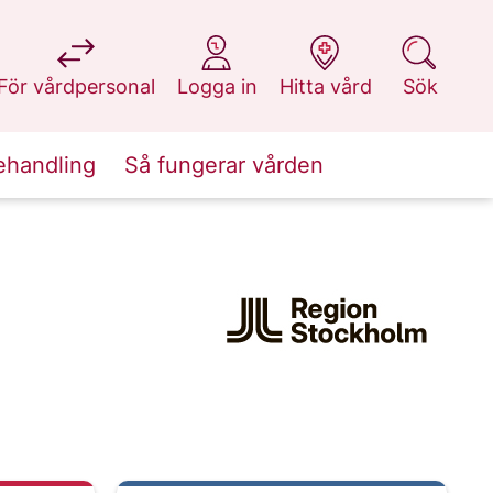
på 1177.se
på 1177.se
på 1177.se
på 1177.se
För vårdpersonal
Logga in
Hitta vård
Sök
ehandling
Så fungerar vården