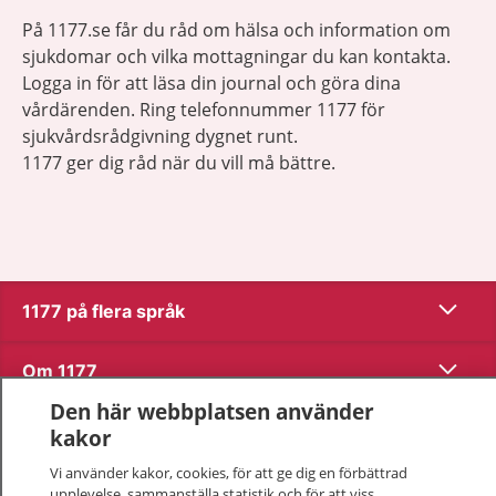
På 1177.se får du råd om hälsa och information om
sjukdomar och vilka mottagningar du kan kontakta.
Logga in för att läsa din journal och göra dina
vårdärenden. Ring telefonnummer 1177 för
sjukvårdsrådgivning dygnet runt.
1177 ger dig råd när du vill må bättre.
Visa inn
1177 på flera språk
Visa inn
Om 1177
Den här webbplatsen använder
Visa inn
Kontakt
kakor
Vi använder kakor, cookies, för att ge dig en förbättrad
upplevelse, sammanställa statistik och för att viss