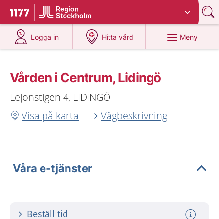
Du har valt region
Stockholms län
.
Till startsidan för 1177
på 1177.se
på 1177.se
Meny
Logga in
Hitta vård
Vården i Centrum, Lidingö
Lejonstigen 4, LIDINGÖ
Visa på karta
Vägbeskrivning
Våra e-tjänster
Beställ tid