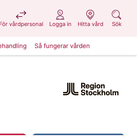
på 1177.se
på 1177.se
på 1177.se
på 1177.se
För vårdpersonal
Logga in
Hitta vård
Sök
ehandling
Så fungerar vården