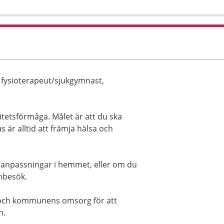
, fysioterapeut/sjukgymnast,
vitetsförmåga. Målet är att du ska
us är alltid att främja hälsa och
 anpassningar i hemmet, eller om du
embesök.
 och kommunens omsorg för att
n.