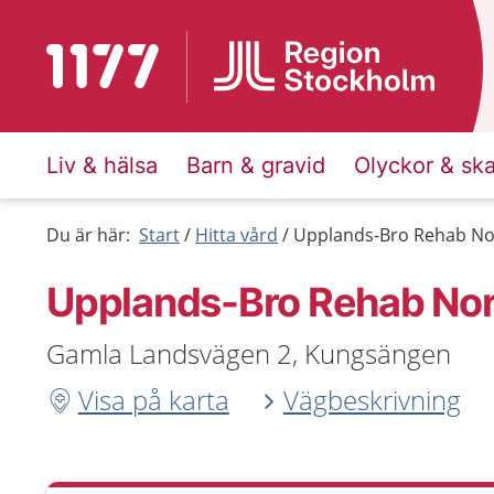
Till startsidan för 1177
Liv & hälsa
Barn & gravid
Olyckor & sk
Du är här:
Start
Hitta vård
Upplands-Bro Rehab No
Upplands-Bro Rehab No
Gamla Landsvägen 2, Kungsängen
Visa på karta
Vägbeskrivning