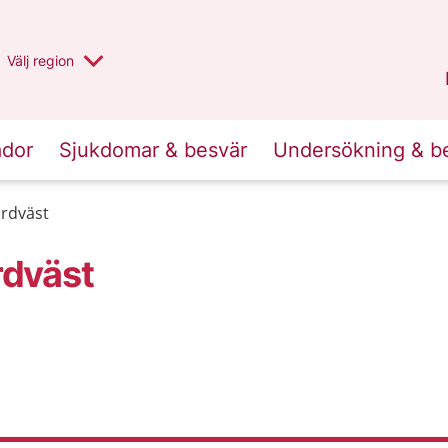
Du har valt region
Välj
en annan
region
Stockholms län
.
ador
Sjukdomar & besvär
Undersökning & b
rdväst
rdväst