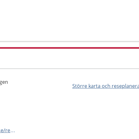
ngen
Större karta och reseplaner
https://vard.regionstockholm.se/rehabiliteringsmottagningar/