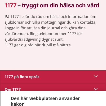
1177
–
tryggt om din hälsa och vård
På 1177.se får du råd om hälsa och information om
sjukdomar och vilka mottagningar du kan kontakta.
Logga in för att läsa din journal och göra dina
vårdärenden. Ring telefonnummer 1177 för
sjukvårdsrådgivning dygnet runt.
1177 ger dig råd när du vill må bättre.
Visa inn
1177 på flera språk
Visa inn
Om 1177
Den här webbplatsen använder
Visa inn
Kontakt
kakor