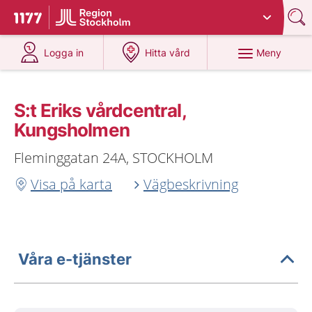
Du har valt region
Stockholms län
.
Till startsidan för 1177
på 1177.se
på 1177.se
Meny
Logga in
Hitta vård
S:t Eriks vårdcentral,
Kungsholmen
Fleminggatan 24A, STOCKHOLM
Visa på karta
Vägbeskrivning
Våra e-tjänster