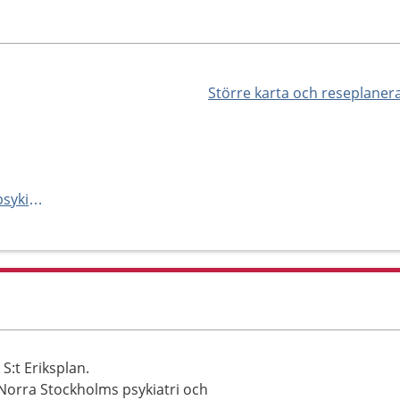
Större karta och reseplaner
https://www.norrastockholmspsykiatri.se/vard-hos-oss/mottagningar/specialistpsykiatrisk-mottagning-7-st-eriksplan/
S:t Eriksplan.
r Norra Stockholms psykiatri och