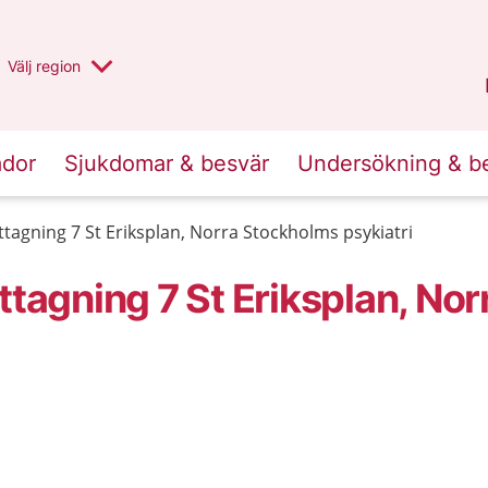
Du har valt region
Välj
en annan
region
Stockholms län
.
ador
Sjukdomar & besvär
Undersökning & b
ttagning 7 St Eriksplan, Norra Stockholms psykiatri
ttagning 7 St Eriksplan, Nor