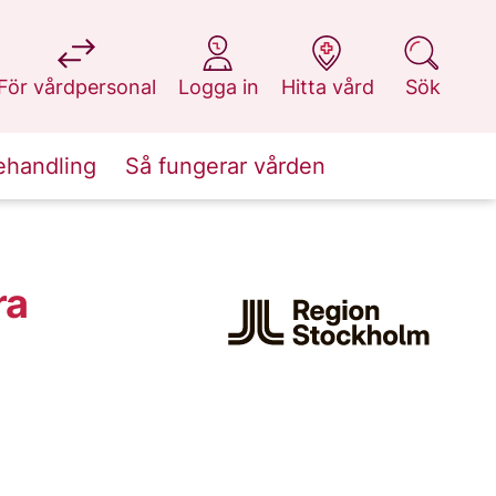
på 1177.se
på 1177.se
på 1177.se
på 1177.se
För vårdpersonal
Logga in
Hitta vård
Sök
ehandling
Så fungerar vården
ra