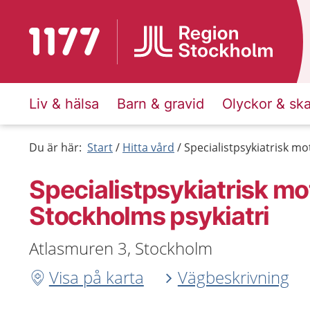
Till startsidan för 1177
Liv & hälsa
Barn & gravid
Olyckor & sk
Du är här:
Start
Hitta vård
Specialistpsykiatrisk mo
Specialistpsykiatrisk mo
Stockholms psykiatri
Atlasmuren 3, Stockholm
Visa på karta
Vägbeskrivning