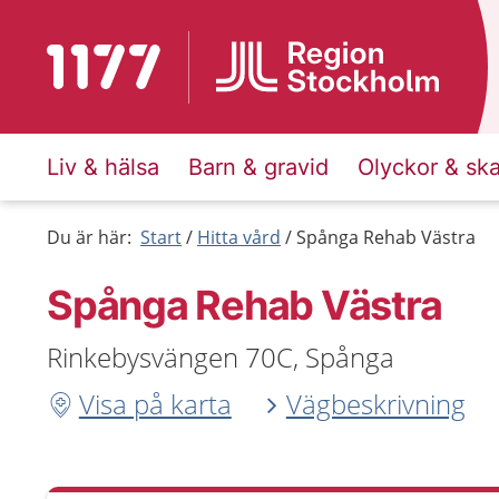
Till startsidan för 1177
Liv & hälsa
Barn & gravid
Olyckor & sk
Du är här:
Start
Hitta vård
Spånga Rehab Västra
Spånga Rehab Västra
Rinkebysvängen 70C, Spånga
Visa på karta
Vägbeskrivning