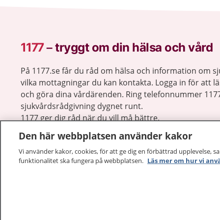
1177
–
tryggt om din hälsa och vård
På 1177.se får du råd om hälsa och information om 
vilka mottagningar du kan kontakta. Logga in för att lä
och göra dina vårdärenden. Ring telefonnummer 1177
sjukvårdsrådgivning dygnet runt.
1177 ger dig råd när du vill må bättre.
Den här webbplatsen använder kakor
Vi använder kakor, cookies, för att ge dig en förbättrad upplevelse, s
funktionalitet ska fungera på webbplatsen.
Läs mer om hur vi anv
1177 – en tjänst från
Inera.