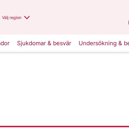
Du har valt region
Välj
en annan
region
Stockholms län
.
ador
Sjukdomar & besvär
Undersökning & b