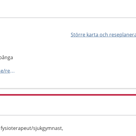
Större karta och reseplaner
Spånga
https://vard.regionstockholm.se/rehabiliteringsmottagningar/
, fysioterapeut/sjukgymnast,