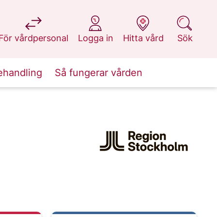
på 1177.se
på 1177.se
på 1177.se
på 1177.se
För vårdpersonal
Logga in
Hitta vård
Sök
ehandling
Så fungerar vården