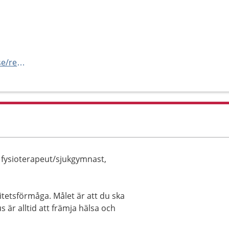
https://vard.regionstockholm.se/rehabiliteringsmottagningar/
, fysioterapeut/sjukgymnast,
vitetsförmåga. Målet är att du ska
us är alltid att främja hälsa och