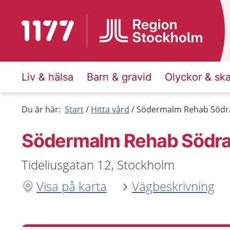
Till startsidan för 1177
Liv & hälsa
Barn & gravid
Olyckor & sk
Du är här:
Start
Hitta vård
Södermalm Rehab Södr
Södermalm Rehab Södr
Tideliusgatan 12, Stockholm
Visa på karta
Vägbeskrivning