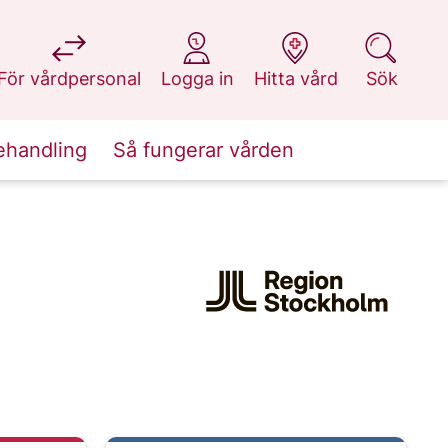
på 1177.se
på 1177.se
på 1177.se
på 1177.se
För vårdpersonal
Logga in
Hitta vård
Sök
ehandling
Så fungerar vården