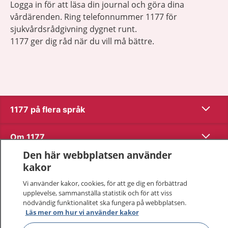
Logga in för att läsa din journal och göra dina
vårdärenden. Ring telefonnummer 1177 för
sjukvårdsrådgivning dygnet runt.
1177 ger dig råd när du vill må bättre.
Visa inn
1177 på flera språk
Visa inn
Om 1177
Den här webbplatsen använder
Visa inn
Kontakt
kakor
Vi använder kakor, cookies, för att ge dig en förbättrad
upplevelse, sammanställa statistik och för att viss
Behandling av personuppgifter
nödvändig funktionalitet ska fungera på webbplatsen.
Läs mer om hur vi använder kakor