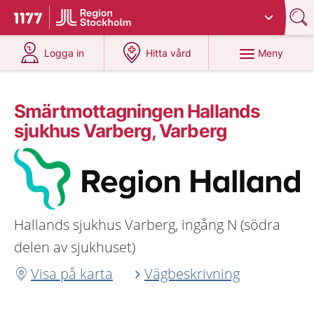
Du har valt region
Stockholms län
.
Till startsidan för 1177
på 1177.se
på 1177.se
Meny
Logga in
Hitta vård
Smärtmottagningen Hallands
sjukhus Varberg, Varberg
Hallands sjukhus Varberg, ingång N (södra
delen av sjukhuset)
Visa på karta
Vägbeskrivning