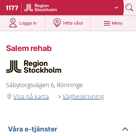
Du har valt region
Stockholms län
.
Till startsidan för 1177
på 1177.se
på 1177.se
Meny
Logga in
Hitta vård
Salem rehab
Säbytorgsvägen 6, Rönninge
Visa på karta
Vägbeskrivning
Våra e-tjänster