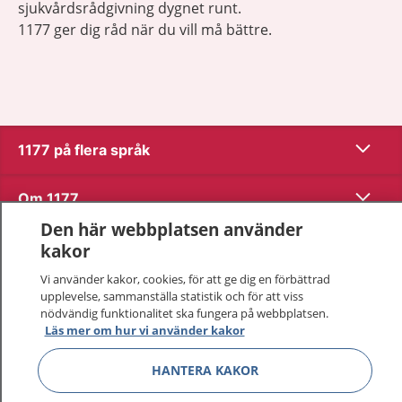
sjukvårdsrådgivning dygnet runt.
1177 ger dig råd när du vill må bättre.
Visa inn
1177 på flera språk
Visa inn
Om 1177
Den här webbplatsen använder
Visa inn
Kontakt
kakor
Vi använder kakor, cookies, för att ge dig en förbättrad
upplevelse, sammanställa statistik och för att viss
Behandling av personuppgifter
nödvändig funktionalitet ska fungera på webbplatsen.
Läs mer om hur vi använder kakor
Hantering av kakor
HANTERA KAKOR