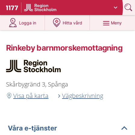
Du har valt region
Stockholms län
.
Till startsidan för 1177
på 1177.se
på 1177.se
Meny
Logga in
Hitta vård
Rinkeby barnmorskemottagning
Skårbygränd 3, Spånga
Visa på karta
Vägbeskrivning
Våra e-tjänster