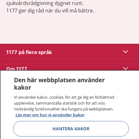
sjukvårdsrådgivning dygnet runt.
1177 ger dig råd när du vill må bättre.
Visa inn
1177 på flera språk
Visa inn
Om 1177
Den här webbplatsen använder
Visa inn
Kontakt
kakor
Vi använder kakor, cookies, för att ge dig en förbättrad
upplevelse, sammanställa statistik och för att viss
Behandling av personuppgifter
nödvändig funktionalitet ska fungera på webbplatsen.
Läs mer om hur vi använder kakor
Hantering av kakor
HANTERA KAKOR