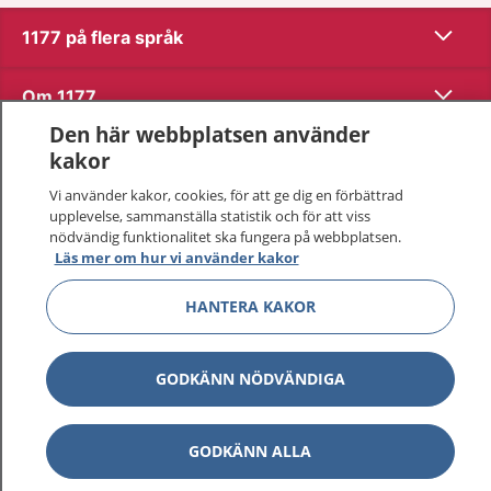
Visa inn
1177 på flera språk
Visa inn
Om 1177
Den här webbplatsen använder
Visa inn
Kontakt
kakor
Vi använder kakor, cookies, för att ge dig en förbättrad
upplevelse, sammanställa statistik och för att viss
Behandling av personuppgifter
nödvändig funktionalitet ska fungera på webbplatsen.
Läs mer om hur vi använder kakor
Hantering av kakor
HANTERA KAKOR
Inställningar för kakor
GODKÄNN NÖDVÄNDIGA
1177 – en tjänst från
Inera.
GODKÄNN ALLA