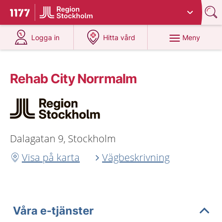
Du har valt region
Stockholms län
.
Till startsidan för 1177
på 1177.se
på 1177.se
Meny
Logga in
Hitta vård
Rehab City Norrmalm
Dalagatan 9, Stockholm
Visa på karta
Vägbeskrivning
Våra e-tjänster