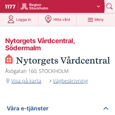
Du har valt region
Stockholms län
.
Till startsidan för 1177
på 1177.se
på 1177.se
Meny
Logga in
Hitta vård
Nytorgets Vårdcentral,
Södermalm
Åsögatan 160, STOCKHOLM
Visa på karta
Vägbeskrivning
Våra e-tjänster