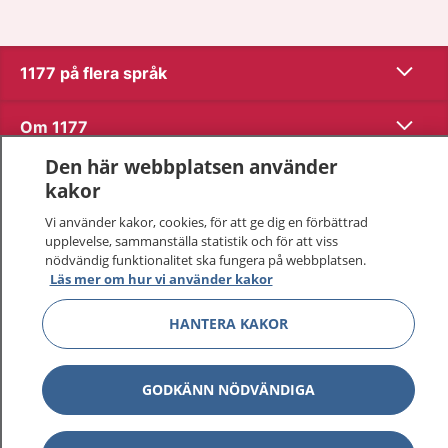
Visa inn
1177 på flera språk
Visa inn
Om 1177
Den här webbplatsen använder
Visa inn
Kontakt
kakor
Vi använder kakor, cookies, för att ge dig en förbättrad
upplevelse, sammanställa statistik och för att viss
Behandling av personuppgifter
nödvändig funktionalitet ska fungera på webbplatsen.
Läs mer om hur vi använder kakor
Hantering av kakor
HANTERA KAKOR
Inställningar för kakor
GODKÄNN NÖDVÄNDIGA
1177 – en tjänst från
Inera.