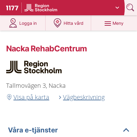
Du har valt region
Stockholms län
.
Till startsidan för 1177
på 1177.se
på 1177.se
Meny
Logga in
Hitta vård
Nacka RehabCentrum
Tallmovägen 3, Nacka
Visa på karta
Vägbeskrivning
Våra e-tjänster