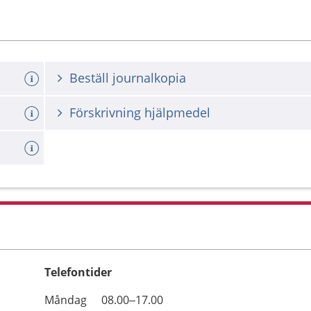
Beställ journalkopia
Förskrivning hjälpmedel
Telefontider
Öppettider
Kommentarer
Måndag
08.00–17.00
Dag