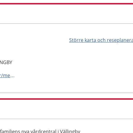
Större karta och reseplaner
LINGBY
https://meliva.se/mottagningar/meliva-vardcentral-vallingby/
familjens nya vårdcentral i Vällingby