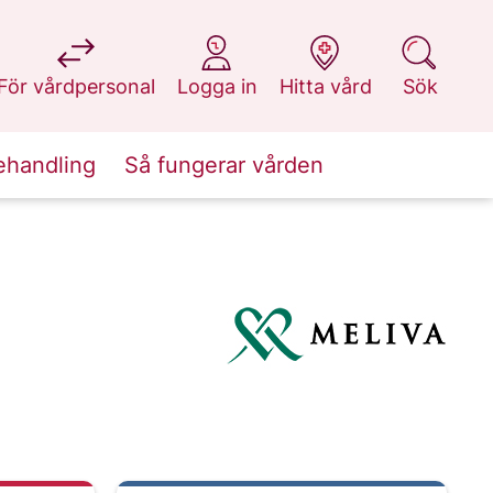
på 1177.se
på 1177.se
på 1177.se
på 1177.se
För vårdpersonal
Logga in
Hitta vård
Sök
ehandling
Så fungerar vården