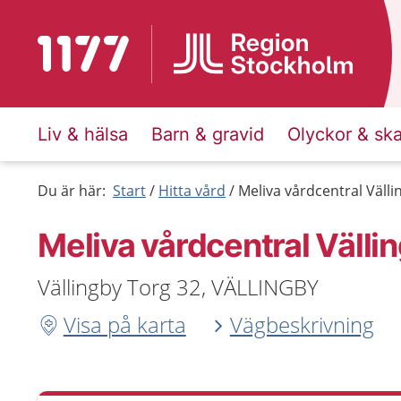
Till startsidan för 1177
Liv & hälsa
Barn & gravid
Olyckor & sk
Du är här:
Start
Hitta vård
Meliva vårdcentral Välli
Meliva vårdcentral Välli
Vällingby Torg 32, VÄLLINGBY
Visa på karta
Vägbeskrivning