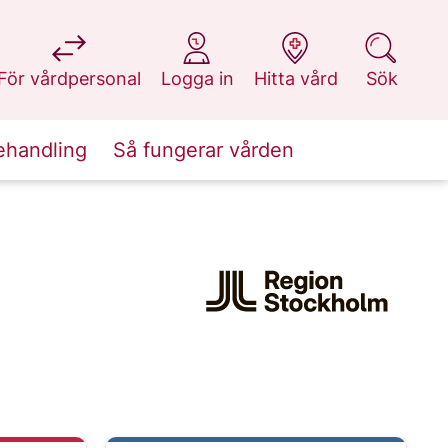
på 1177.se
på 1177.se
på 1177.se
på 1177.se
För vårdpersonal
Logga in
Hitta vård
Sök
ehandling
Så fungerar vården