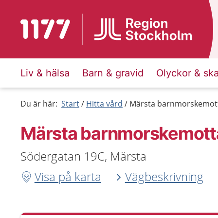
Till startsidan för 1177
Liv & hälsa
Barn & gravid
Olyckor & sk
Du är här:
Start
Hitta vård
Märsta barnmorskemot
Märsta barnmorskemott
Södergatan 19C, Märsta
Visa på karta
Vägbeskrivning