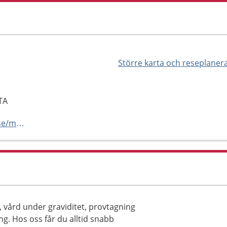
Större karta och reseplaner
TA
https://vard.regionstockholm.se/mottagning/barnmorskemottagningar/
, vård under graviditet, provtagning
g. Hos oss får du alltid snabb