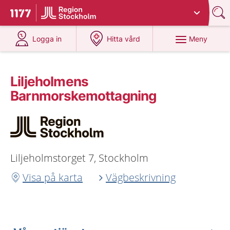
Du har valt region
Stockholms län
.
Till startsidan för 1177
på 1177.se
på 1177.se
Meny
Logga in
Hitta vård
Liljeholmens
Barnmorskemottagning
Liljeholmstorget 7, Stockholm
Visa på karta
Vägbeskrivning