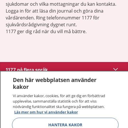
sjukdomar och vilka mottagningar du kan kontakta.
Logga in för att läsa din journal och göra dina
vårdärenden. Ring telefonnummer 1177 för
sjukvårdsrådgivning dygnet runt.
1177 ger dig råd när du vill må bättre.
Visa inn
1177 på flera språk
Den här webbplatsen använder
Visa inn
Om 1177
kakor
Vi använder kakor, cookies, för att ge dig en förbättrad
Visa inn
Kontakt
upplevelse, sammanställa statistik och för att viss
nödvändig funktionalitet ska fungera på webbplatsen.
Läs mer om hur vi använder kakor
Behandling av personuppgifter
HANTERA KAKOR