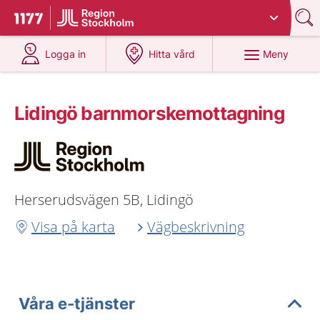
Du har valt region
Stockholms län
.
Till startsidan för 1177
på 1177.se
på 1177.se
Meny
Logga in
Hitta vård
Lidingö barnmorskemottagning
Herserudsvägen 5B, Lidingö
Visa på karta
Vägbeskrivning
Våra e-tjänster